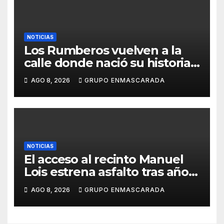
NOTICIAS
Los Rumberos vuelven a la
calle donde nació su historia:
51 años después, el mismo
AGO 8, 2026
GRUPO ENMASCARADA
barrio, el mismo orgullo
NOTICIAS
El acceso al recinto Manuel
Lois estrena asfalto tras años
de espera
AGO 8, 2026
GRUPO ENMASCARADA