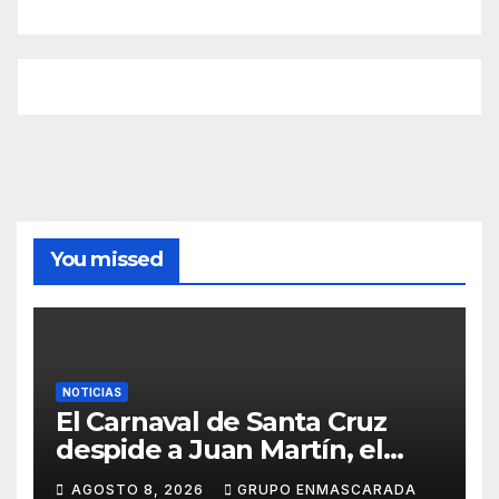
You missed
NOTICIAS
El Carnaval de Santa Cruz
despide a Juan Martín, el
inolvidable «Cristóbal Colón»
AGOSTO 8, 2026
GRUPO ENMASCARADA