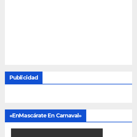
Publicidad
«EnMascárate En Carnaval»