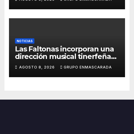
NOTICIAS
Las Faltonas incorporan una
dirección musical tinerfeña
para afrontar con ilusión el
AGOSTO 8, 2026
GRUPO ENMASCARADA
Carnaval de Lanzarote