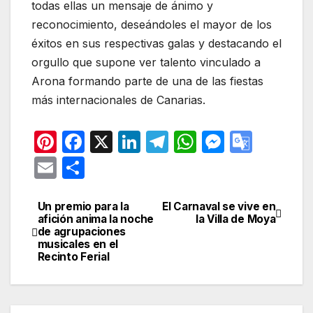
todas ellas un mensaje de ánimo y
reconocimiento, deseándoles el mayor de los
éxitos en sus respectivas galas y destacando el
orgullo que supone ver talento vinculado a
Arona formando parte de una de las fiestas
más internacionales de Canarias.
Pi
F
X
Li
T
W
M
G
nt
a
n
el
h
e
o
E
C
er
c
k
e
at
s
o
m
o
e
e
e
gr
s
s
gl
ail
m
Un premio para la
El Carnaval se vive en
Navegación
afición anima la noche
la Villa de Moya
st
b
dI
a
A
e
e
p
de agrupaciones
de
musicales en el
o
n
m
p
n
Tr
ar
Recinto Ferial
entradas
o
p
g
a
tir
k
er
n