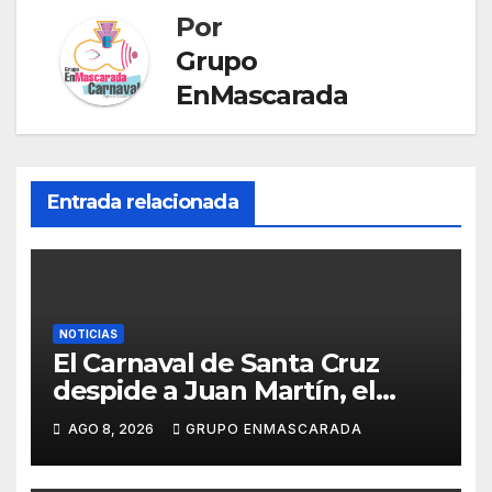
sl
Por
at
Grupo
e
EnMascarada
Entrada relacionada
NOTICIAS
El Carnaval de Santa Cruz
despide a Juan Martín, el
inolvidable «Cristóbal Colón»
AGO 8, 2026
GRUPO ENMASCARADA