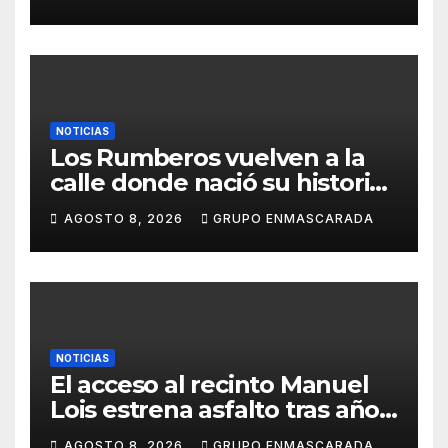
NOTICIAS
Los Rumberos vuelven a la
calle donde nació su historia:
51 años después, el mismo
AGOSTO 8, 2026
GRUPO ENMASCARADA
barrio, el mismo orgullo
NOTICIAS
El acceso al recinto Manuel
Lois estrena asfalto tras años
de espera
AGOSTO 8, 2026
GRUPO ENMASCARADA