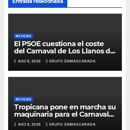
Entrada relacionada
NOTICIAS
El PSOE cuestiona el coste
del Carnaval de Los Llanos de
Aridane y reclama mayor
AGO 9, 2026
GRUPO ENMASCARADA
control del gasto municipal
NOTICIAS
Tropicana pone en marcha su
maquinaria para el Carnaval
2027 con los primeros
AGO 9, 2026
GRUPO ENMASCARADA
ensayos de Lucas Darias