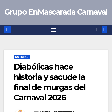
Saltar
Grupo EnMascarada Carnaval
al
contenido
NOTICIAS
Diabólicas hace
historia y sacude la
final de murgas del
Carnaval 2026