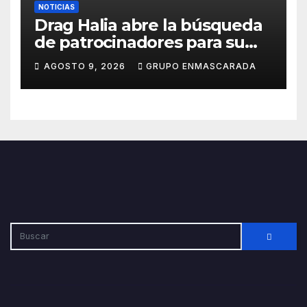
NOTICIAS
Drag Halia abre la búsqueda
de patrocinadores para su
participación en el Carnaval
AGOSTO 9, 2026
GRUPO ENMASCARADA
de Las Palmas de Gran
Canaria 2027