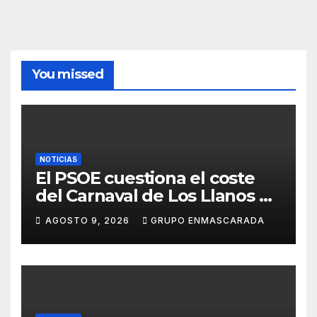
You missed
NOTICIAS
El PSOE cuestiona el coste
del Carnaval de Los Llanos de
Aridane y reclama mayor
AGOSTO 9, 2026
GRUPO ENMASCARADA
control del gasto municipal