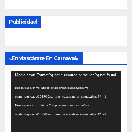
Publicidad
«EnMascárate En Carnaval»
Reproductor
Media error: Format(s) not supported or source(s) not found
de
Descargar archivo: https://grupoenmascarada.com/wp-
vídeo
content/uploads/2025/09/cuna-enmascarate-en-carnaval.mp4?_=1
Descargar archivo: https://grupoenmascarada.com/wp-
content/uploads/2025/09/cuna-enmascarate-en-carnaval.mp4?_=1