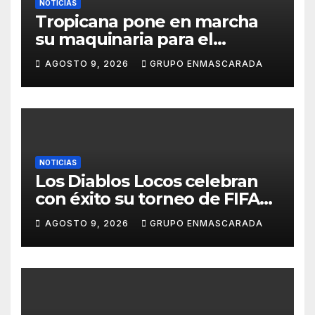
NOTICIAS
Tropicana pone en marcha
su maquinaria para el
Carnaval 2027 con los
AGOSTO 9, 2026
GRUPO ENMASCARADA
primeros ensayos de Lucas
Darias
NOTICIAS
Los Diablos Locos celebran
con éxito su torneo de FIFA
durante el verano
AGOSTO 9, 2026
GRUPO ENMASCARADA