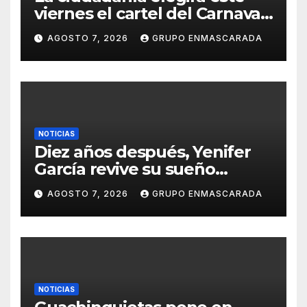
viernes el cartel del Carnaval
de Las Palmas de Gran
AGOSTO 7, 2026
GRUPO ENMASCARADA
Canaria 2027 en una gala
retransmitida por Televisión
Canaria
NOTICIAS
Diez años después, Yenifer
García revive su sueño
carnavalero en el vídeo de
AGOSTO 7, 2026
GRUPO ENMASCARADA
presentación de San Juan de
la Rambla para el Grand Prix
NOTICIAS