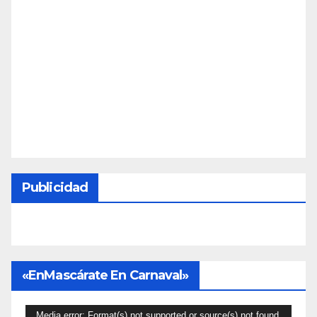
Publicidad
«EnMascárate En Carnaval»
Reproductor
Media error: Format(s) not supported or source(s) not found