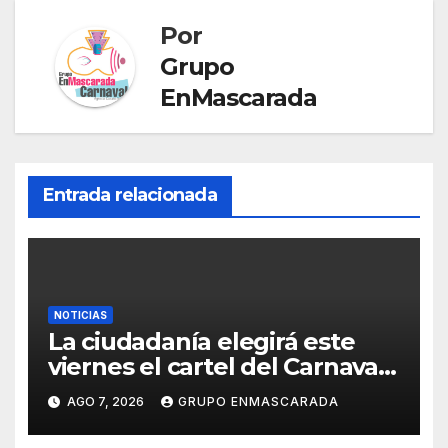
sl
at
Por
e
Grupo
EnMascarada
Entrada relacionada
NOTICIAS
La ciudadanía elegirá este
viernes el cartel del Carnaval
de Las Palmas de Gran
AGO 7, 2026
GRUPO ENMASCARADA
Canaria 2027 en una gala
retransmitida por Televisión