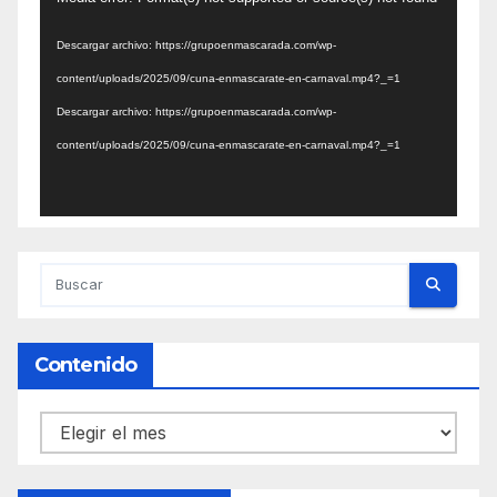
de
Descargar archivo: https://grupoenmascarada.com/wp-
vídeo
content/uploads/2025/09/cuna-enmascarate-en-carnaval.mp4?_=1
Descargar archivo: https://grupoenmascarada.com/wp-
content/uploads/2025/09/cuna-enmascarate-en-carnaval.mp4?_=1
Contenido
Contenido