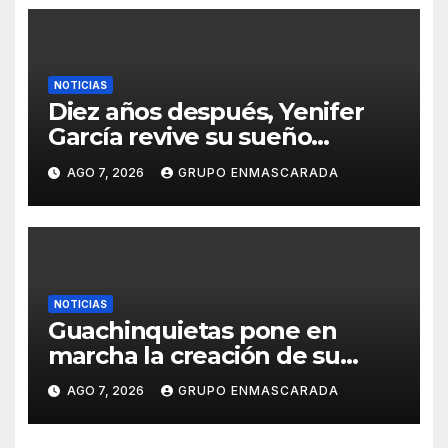
Canaria
NOTICIAS
Diez años después, Yenifer
García revive su sueño
carnavalero en el vídeo de
AGO 7, 2026
GRUPO ENMASCARADA
presentación de San Juan de
la Rambla para el Grand Prix
NOTICIAS
Guachinquietas pone en
marcha la creación de su
repertorio para el Carnaval
AGO 7, 2026
GRUPO ENMASCARADA
2027