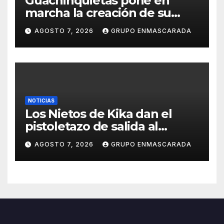
Guachinquietas pone en
marcha la creación de su
repertorio para el Carnaval
AGOSTO 7, 2026
GRUPO ENMASCARADA
2027
NOTICIAS
Los Nietos de Kika dan el
pistoletazo de salida al
Carnaval 2027 con el inicio de
AGOSTO 7, 2026
GRUPO ENMASCARADA
sus ensayos