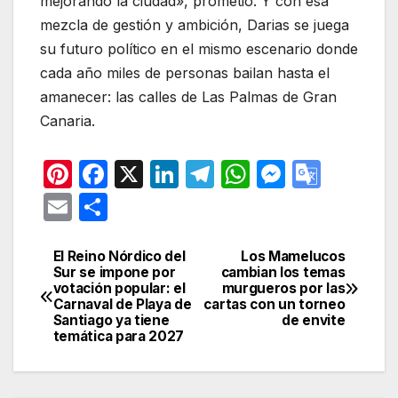
mejorando la ciudad», prometió. Y con esa
mezcla de gestión y ambición, Darias se juega
su futuro político en el mismo escenario donde
cada año miles de personas bailan hasta el
amanecer: las calles de Las Palmas de Gran
Canaria.
Pi
F
X
Li
T
W
M
G
nt
a
n
el
h
e
o
E
C
er
c
k
e
at
s
o
m
o
e
e
e
gr
s
s
gl
ail
m
El Reino Nórdico del
Los Mamelucos
Navegación
Sur se impone por
cambian los temas
st
b
dI
a
A
e
e
p
votación popular: el
murgueros por las
de
Carnaval de Playa de
cartas con un torneo
o
n
m
p
n
Tr
ar
Santiago ya tiene
de envite
entradas
o
p
g
a
temática para 2027
tir
k
er
n