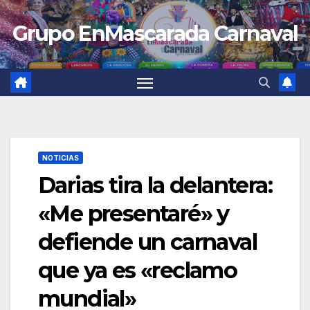
Saltar
Grupo EnMascarada Carnaval
al
contenido
NOTICIAS
Darias tira la delantera:
«Me presentaré» y
defiende un carnaval
que ya es «reclamo
mundial»