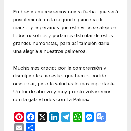
En breve anunciaremos nueva fecha, que será
posiblemente en la segunda quincena de
marzo, y esperamos que este virus se aleje de
todos nosotros y podamos disfrutar de estos
grandes humoristas, para así también darle
una alegría a nuestros palmeros.
Muchísimas gracias por la comprensión y
disculpen las molestias que hemos podido
ocasionar, pero la salud es lo mas importante.
Un fuerte abrazo y muy pronto volveremos
con la gala «Todos con La Palma».
Pi
F
X
Li
T
W
M
G
nt
a
n
el
h
e
o
E
C