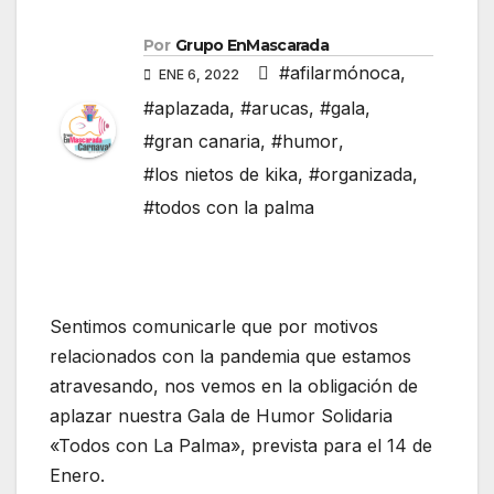
Por
Grupo EnMascarada
#afilarmónoca
,
ENE 6, 2022
#aplazada
,
#arucas
,
#gala
,
#gran canaria
,
#humor
,
#los nietos de kika
,
#organizada
,
#todos con la palma
Sentimos comunicarle que por motivos
relacionados con la pandemia que estamos
atravesando, nos vemos en la obligación de
aplazar nuestra Gala de Humor Solidaria
«Todos con La Palma», prevista para el 14 de
Enero.