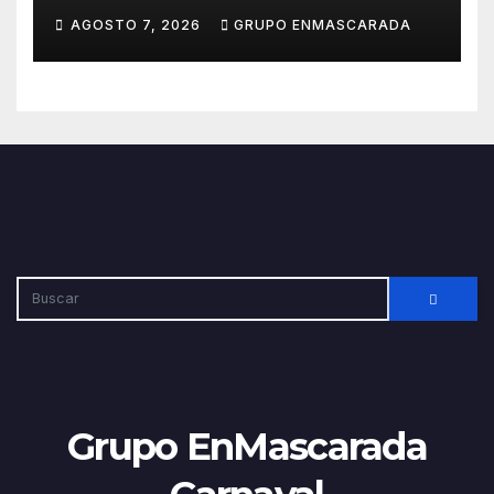
participación en el Carnaval
AGOSTO 7, 2026
GRUPO ENMASCARADA
de Las Palmas de Gran
Canaria 2027
Grupo EnMascarada