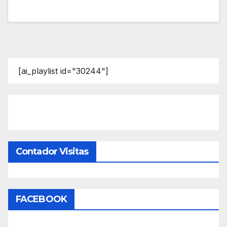
[ai_playlist id="30244"]
Contador Visitas
FACEBOOK