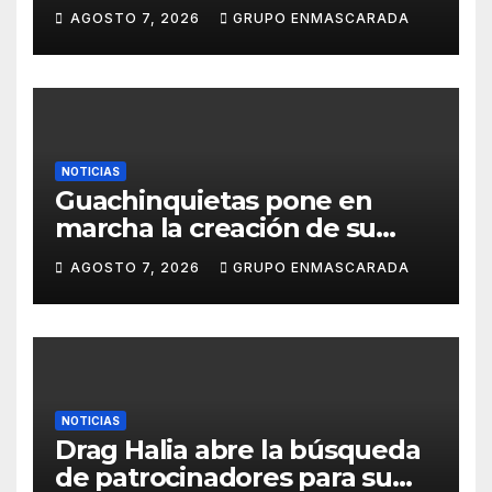
carnavalero en el vídeo de
AGOSTO 7, 2026
GRUPO ENMASCARADA
presentación de San Juan de
la Rambla para el Grand Prix
NOTICIAS
Guachinquietas pone en
marcha la creación de su
repertorio para el Carnaval
AGOSTO 7, 2026
GRUPO ENMASCARADA
2027
NOTICIAS
Drag Halia abre la búsqueda
de patrocinadores para su