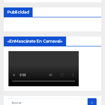
Publicidad
«EnMascárate En Carnaval»