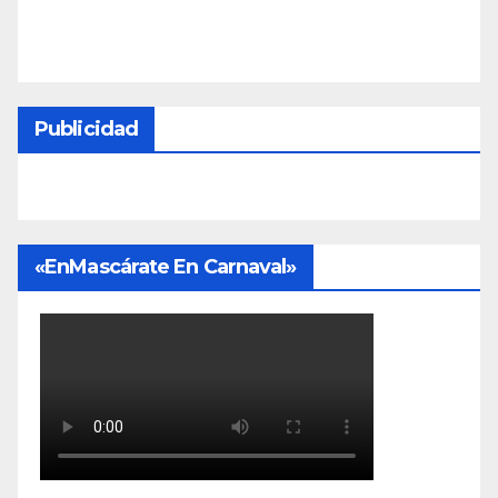
Publicidad
«EnMascárate En Carnaval»