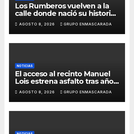
Los Rumberos vuelven a la
calle donde nació su historia:
51 años después, el mismo
AGOSTO 8, 2026
GRUPO ENMASCARADA
barrio, el mismo orgullo
NOTICIAS
El acceso al recinto Manuel
Lois estrena asfalto tras años
de espera
AGOSTO 8, 2026
GRUPO ENMASCARADA
NOTICIAS