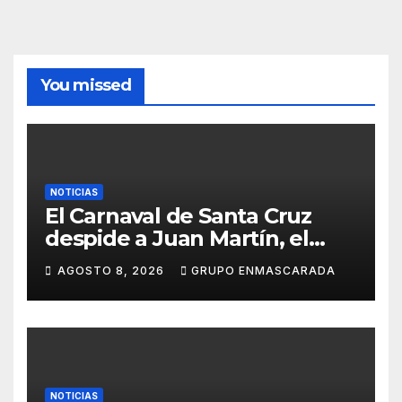
You missed
NOTICIAS
El Carnaval de Santa Cruz
despide a Juan Martín, el
inolvidable «Cristóbal Colón»
AGOSTO 8, 2026
GRUPO ENMASCARADA
NOTICIAS