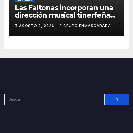
Las Faltonas incorporan una
dirección musical tinerfeña
para afrontar con ilusión el
AGOSTO 8, 2026
GRUPO ENMASCARADA
Carnaval de Lanzarote