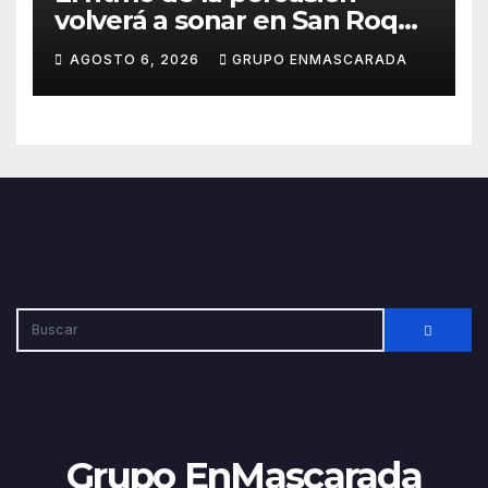
volverá a sonar en San Roque
con un taller abierto a todos
AGOSTO 6, 2026
GRUPO ENMASCARADA
los públicos
Grupo EnMascarada