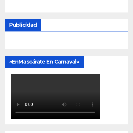
Publicidad
«EnMascárate En Carnaval»