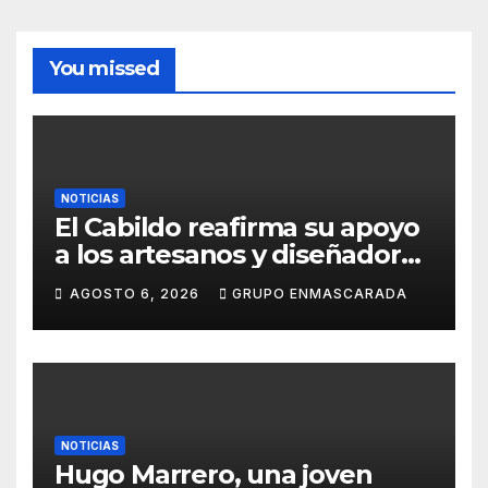
You missed
NOTICIAS
El Cabildo reafirma su apoyo
a los artesanos y diseñadores
del Carnaval de Tenerife
AGOSTO 6, 2026
GRUPO ENMASCARADA
NOTICIAS
Hugo Marrero, una joven