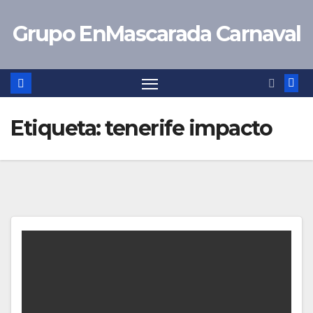
Saltar
Grupo EnMascarada Carnaval
al
contenido
Etiqueta:
tenerife impacto