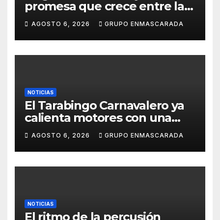
promesa que crece entre la
música y la pasión por el
AGOSTO 6, 2026
GRUPO ENMASCARADA
Carnaval
NOTICIAS
El Tarabingo Carnavalero ya
calienta motores con una
nueva edición cargada de
AGOSTO 6, 2026
GRUPO ENMASCARADA
sorpresas
NOTICIAS
El ritmo de la percusión