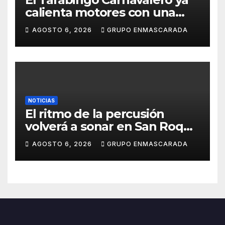
calienta motores con una
nueva edición cargada de
AGOSTO 6, 2026
GRUPO ENMASCARADA
sorpresas
NOTICIAS
El ritmo de la percusión
volverá a sonar en San Roque
con un taller abierto a todos
AGOSTO 6, 2026
GRUPO ENMASCARADA
los públicos