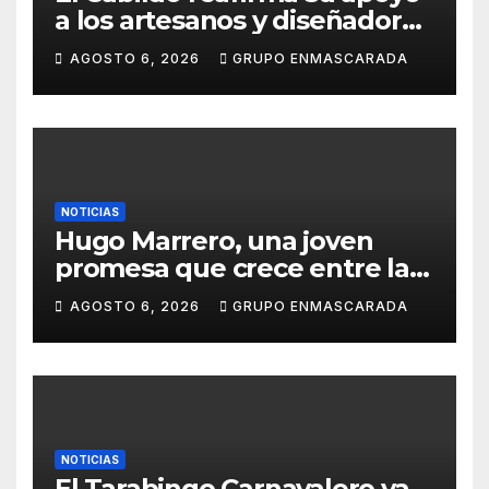
a los artesanos y diseñadores
del Carnaval de Tenerife
AGOSTO 6, 2026
GRUPO ENMASCARADA
NOTICIAS
Hugo Marrero, una joven
promesa que crece entre la
música y la pasión por el
AGOSTO 6, 2026
GRUPO ENMASCARADA
Carnaval
NOTICIAS
El Tarabingo Carnavalero ya