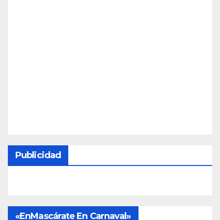
Publicidad
«EnMascárate En Carnaval»