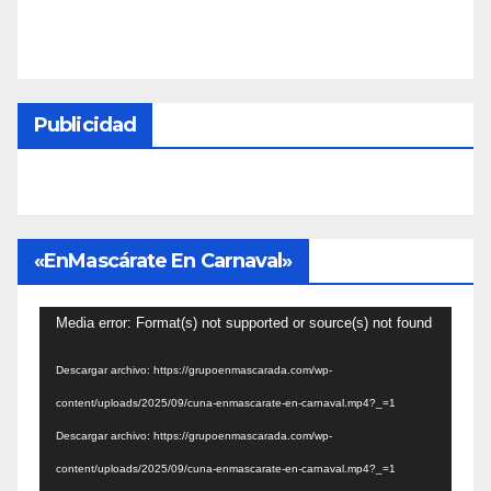
Publicidad
«EnMascárate En Carnaval»
Reproductor
Media error: Format(s) not supported or source(s) not found
de
Descargar archivo: https://grupoenmascarada.com/wp-
vídeo
content/uploads/2025/09/cuna-enmascarate-en-carnaval.mp4?_=1
Descargar archivo: https://grupoenmascarada.com/wp-
content/uploads/2025/09/cuna-enmascarate-en-carnaval.mp4?_=1