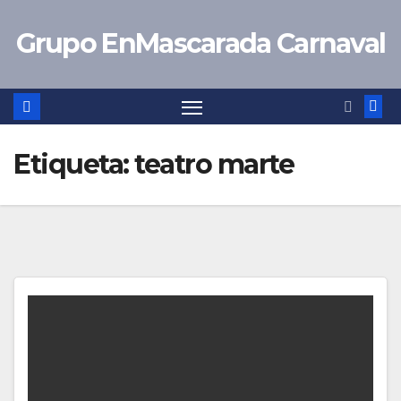
Saltar
Grupo EnMascarada Carnaval
al
contenido
Etiqueta:
teatro marte