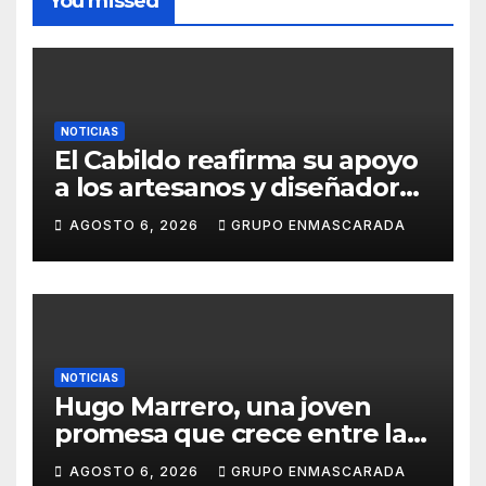
You missed
NOTICIAS
El Cabildo reafirma su apoyo
a los artesanos y diseñadores
del Carnaval de Tenerife
AGOSTO 6, 2026
GRUPO ENMASCARADA
NOTICIAS
Hugo Marrero, una joven
promesa que crece entre la
música y la pasión por el
AGOSTO 6, 2026
GRUPO ENMASCARADA