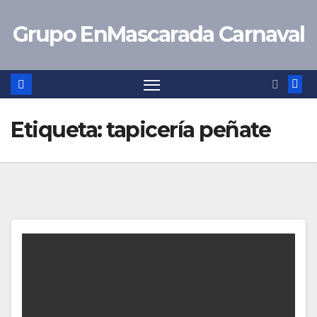
Saltar
Grupo EnMascarada Carnaval
al
contenido
Etiqueta:
tapicería peñate