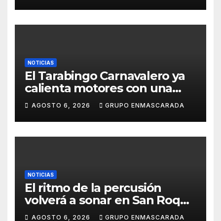
Carnaval
NOTICIAS
El Tarabingo Carnavalero ya
calienta motores con una
nueva edición cargada de
AGOSTO 6, 2026
GRUPO ENMASCARADA
sorpresas
NOTICIAS
El ritmo de la percusión
volverá a sonar en San Roque
con un taller abierto a todos
AGOSTO 6, 2026
GRUPO ENMASCARADA