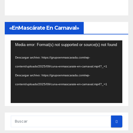
«EnMascárate En Carnaval»
Reproductor
Media error: Format(s) not supported or source(s) not found
de
Descargar archivo: https://grupoenmascarada.com/wp-
vídeo
content/uploads/2025/09/cuna-enmascarate-en-carnaval.mp4?_=1
Descargar archivo: https://grupoenmascarada.com/wp-
content/uploads/2025/09/cuna-enmascarate-en-carnaval.mp4?_=1