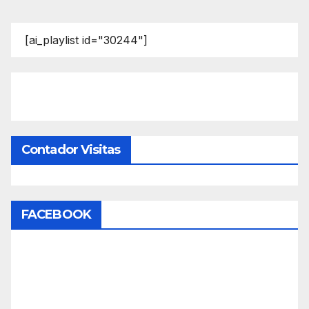
[ai_playlist id="30244"]
Contador Visitas
FACEBOOK