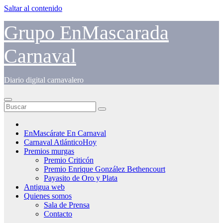
Saltar al contenido
Grupo EnMascarada
Carnaval
Diario digital carnavalero
EnMascárate En Carnaval
Carnaval AtlánticoHoy
Premios murgas
Premio Criticón
Premio Enrique González Bethencourt
Payasito de Oro y Plata
Antigua web
Quienes somos
Sala de Prensa
Contacto