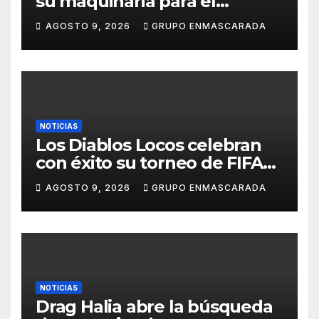
su maquinaria para el
Carnaval 2027 con los
AGOSTO 9, 2026
GRUPO ENMASCARADA
primeros ensayos de Lucas
Darias
NOTICIAS
Los Diablos Locos celebran
con éxito su torneo de FIFA
durante el verano
AGOSTO 9, 2026
GRUPO ENMASCARADA
NOTICIAS
Drag Halia abre la búsqueda