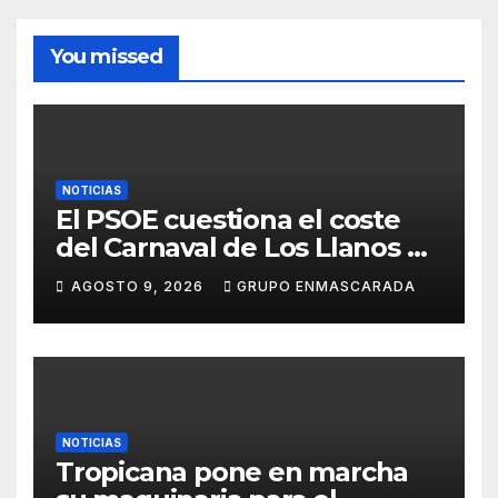
You missed
NOTICIAS
El PSOE cuestiona el coste
del Carnaval de Los Llanos de
Aridane y reclama mayor
AGOSTO 9, 2026
GRUPO ENMASCARADA
control del gasto municipal
NOTICIAS
Tropicana pone en marcha