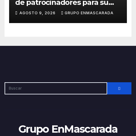
de patrocinadores para su
participación en el Carnaval
AGOSTO 9, 2026
GRUPO ENMASCARADA
de Las Palmas de Gran
Canaria 2027
Grupo EnMascarada