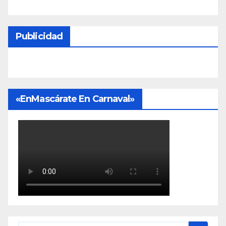
Publicidad
«EnMascárate En Carnaval»