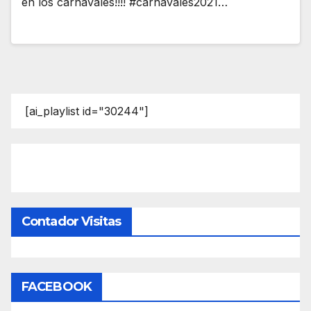
en los carnavales!!!! #carnavales2021…
[ai_playlist id="30244"]
Contador Visitas
FACEBOOK