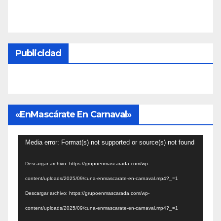
Publicidad
«EnMascárate En Carnaval»
Reproductor
Media error: Format(s) not supported or source(s) not found
de
Descargar archivo: https://grupoenmascarada.com/wp-
vídeo
content/uploads/2025/09/cuna-enmascarate-en-carnaval.mp4?_=1
Descargar archivo: https://grupoenmascarada.com/wp-
content/uploads/2025/09/cuna-enmascarate-en-carnaval.mp4?_=1