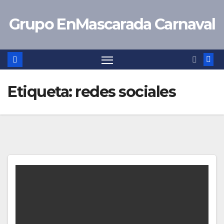
Saltar
Grupo EnMascarada Carnaval
al
contenido
Etiqueta:
redes sociales