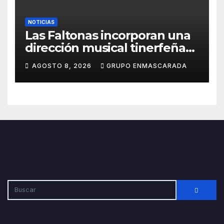
NOTICIAS
Las Faltonas incorporan una
dirección musical tinerfeña
para afrontar con ilusión el
AGOSTO 8, 2026
GRUPO ENMASCARADA
Carnaval de Lanzarote