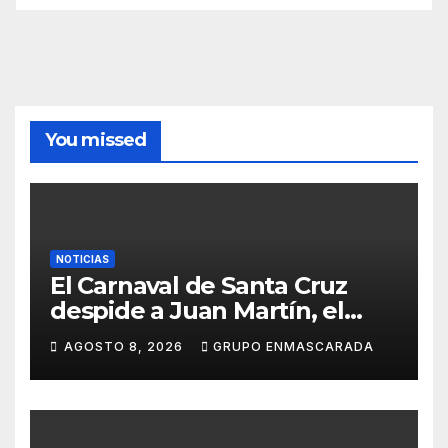
You missed
NOTICIAS
El Carnaval de Santa Cruz
despide a Juan Martín, el
inolvidable «Cristóbal Colón»
AGOSTO 8, 2026
GRUPO ENMASCARADA