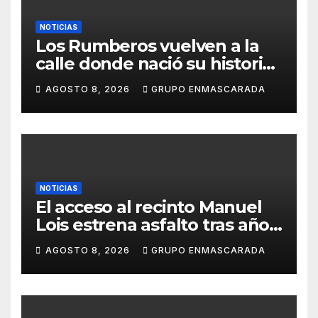
NOTICIAS
Los Rumberos vuelven a la
calle donde nació su historia:
51 años después, el mismo
AGOSTO 8, 2026
GRUPO ENMASCARADA
barrio, el mismo orgullo
NOTICIAS
El acceso al recinto Manuel
Lois estrena asfalto tras años
de espera
AGOSTO 8, 2026
GRUPO ENMASCARADA