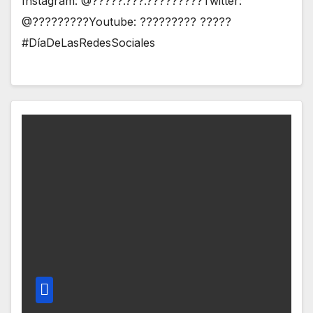
Instagram: @?????.???.?????????Twitter:
@?????????Youtube: ????????? ?????
#DíaDeLasRedesSociales