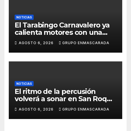
NOTICIAS
El Tarabingo Carnavalero ya
calienta motores con una
nueva edición cargada de
AGOSTO 6, 2026
GRUPO ENMASCARADA
sorpresas
NOTICIAS
El ritmo de la percusión
volverá a sonar en San Roque
con un taller abierto a todos
AGOSTO 6, 2026
GRUPO ENMASCARADA
los públicos