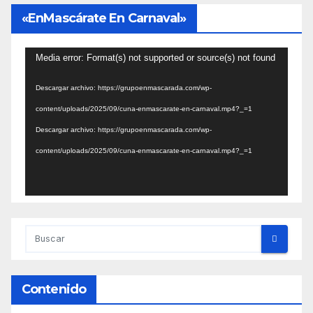
«EnMascárate En Carnaval»
Reproductor
Media error: Format(s) not supported or source(s) not found
de
Descargar archivo: https://grupoenmascarada.com/wp-
vídeo
content/uploads/2025/09/cuna-enmascarate-en-carnaval.mp4?_=1
Descargar archivo: https://grupoenmascarada.com/wp-
content/uploads/2025/09/cuna-enmascarate-en-carnaval.mp4?_=1
Contenido