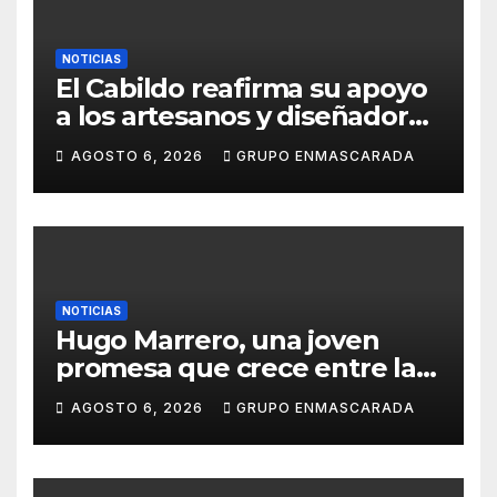
NOTICIAS
El Cabildo reafirma su apoyo
a los artesanos y diseñadores
del Carnaval de Tenerife
AGOSTO 6, 2026
GRUPO ENMASCARADA
NOTICIAS
Hugo Marrero, una joven
promesa que crece entre la
música y la pasión por el
AGOSTO 6, 2026
GRUPO ENMASCARADA
Carnaval