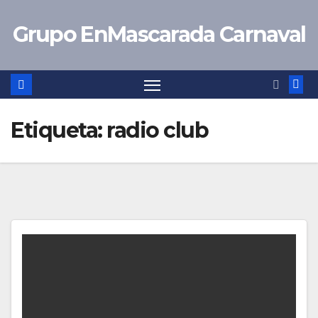
Saltar
Grupo EnMascarada Carnaval
al
contenido
Etiqueta:
radio club