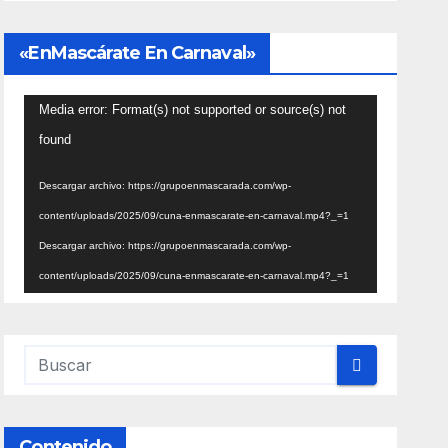
«EnMascárate En Carnaval»
Reproductor
Media error: Format(s) not supported or source(s) not
de
found
vídeo
Descargar archivo: https://grupoenmascarada.com/wp-
content/uploads/2025/09/cuna-enmascarate-en-carnaval.mp4?_=1
Descargar archivo: https://grupoenmascarada.com/wp-
content/uploads/2025/09/cuna-enmascarate-en-carnaval.mp4?_=1
Contenido