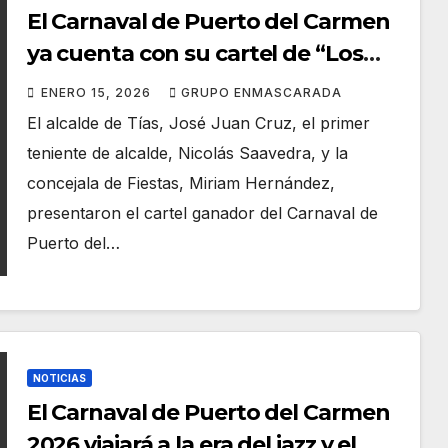
El Carnaval de Puerto del Carmen
ya cuenta con su cartel de “Los
locos años 20”
ENERO 15, 2026
GRUPO ENMASCARADA
El alcalde de Tías, José Juan Cruz, el primer
teniente de alcalde, Nicolás Saavedra, y la
concejala de Fiestas, Miriam Hernández,
presentaron el cartel ganador del Carnaval de
Puerto del…
NOTICIAS
El Carnaval de Puerto del Carmen
2026 viajará a la era del jazz y el