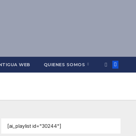
NTIGUA WEB
QUIENES SOMOS
[ai_playlist id="30244"]