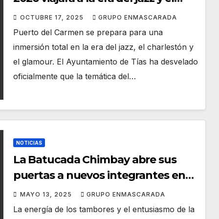
charlestón con ‘Los locos años 20’
OCTUBRE 17, 2025
GRUPO ENMASCARADA
Puerto del Carmen se prepara para una
inmersión total en la era del jazz, el charlestón y
el glamour. El Ayuntamiento de Tías ha desvelado
oficialmente que la temática del…
NOTICIAS
La Batucada Chimbay abre sus
puertas a nuevos integrantes en
Puerto del Carmen
MAYO 13, 2025
GRUPO ENMASCARADA
La energía de los tambores y el entusiasmo de la