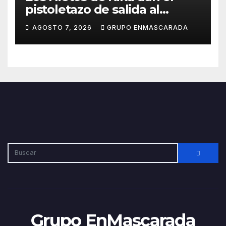
pistoletazo de salida al
Carnaval 2027 con el inicio de
AGOSTO 7, 2026
GRUPO ENMASCARADA
sus ensayos
Grupo EnMascarada