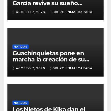
García revive su sueño
carnavalero en el vídeo de
AGOSTO 7, 2026
GRUPO ENMASCARADA
presentación de San Juan de
la Rambla para el Grand Prix
NOTICIAS
Guachinquietas pone en
marcha la creación de su
repertorio para el Carnaval
AGOSTO 7, 2026
GRUPO ENMASCARADA
2027
NOTICIAS
Los Nietos de Kika dan el