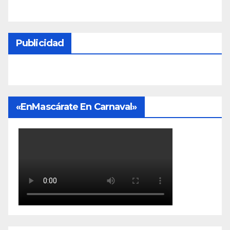
Publicidad
«EnMascárate En Carnaval»