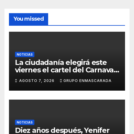
You missed
NOTICIAS
La ciudadanía elegirá este
viernes el cartel del Carnaval
de Las Palmas de Gran
AGOSTO 7, 2026
GRUPO ENMASCARADA
Canaria 2027 en una gala
retransmitida por Televisión
Canaria
NOTICIAS
Diez años después, Yenifer