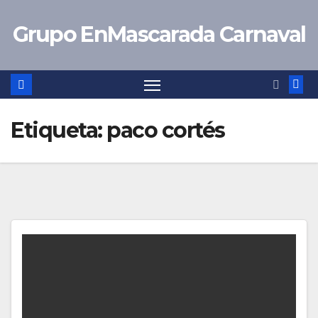
Saltar
Grupo EnMascarada Carnaval
al
contenido
Etiqueta:
paco cortés