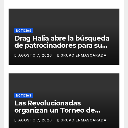
NOTICIAS
Drag Halia abre la búsqueda
de patrocinadores para su
participación en el Carnaval
AGOSTO 7, 2026
GRUPO ENMASCARADA
de Las Palmas de Gran
Canaria 2027
NOTICIAS
Las Revolucionadas
organizan un Torneo de
Ronda para recaudar fondos
AGOSTO 7, 2026
GRUPO ENMASCARADA
de cara al Carnaval 2027