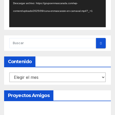
Descargar archivo: https://grupoenmascarada.com/wp-
content/uploads/2025/09/cuna-enmascarate-en-carnaval.mp4?_=1
Contenido
Contenido
Proyectos Amigos