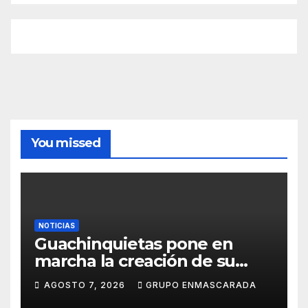
You missed
NOTICIAS
Guachinquietas pone en
marcha la creación de su
repertorio para el Carnaval
AGOSTO 7, 2026
GRUPO ENMASCARADA
2027