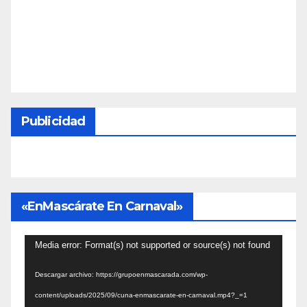
Publicidad
«EnMascárate En Carnaval»
Reproductor
Media error: Format(s) not supported or source(s) not found
de
Descargar archivo: https://grupoenmascarada.com/wp-
vídeo
content/uploads/2025/09/cuna-enmascarate-en-carnaval.mp4?_=1