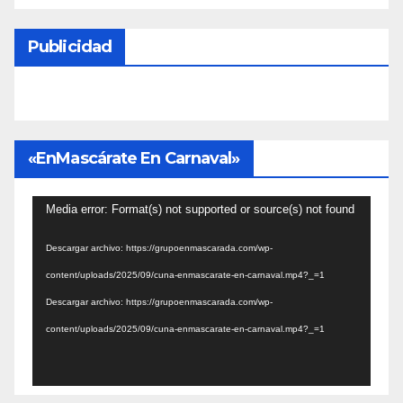
Publicidad
«EnMascárate En Carnaval»
Reproductor
Media error: Format(s) not supported or source(s) not found
de
Descargar archivo: https://grupoenmascarada.com/wp-
vídeo
content/uploads/2025/09/cuna-enmascarate-en-carnaval.mp4?_=1
Descargar archivo: https://grupoenmascarada.com/wp-
content/uploads/2025/09/cuna-enmascarate-en-carnaval.mp4?_=1