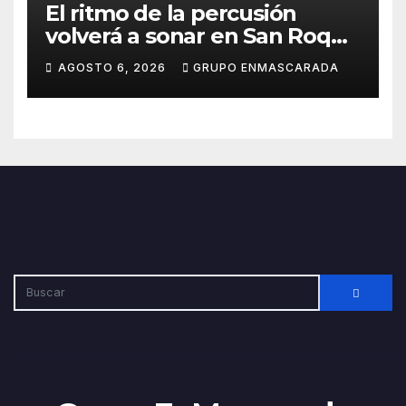
El ritmo de la percusión
volverá a sonar en San Roque
con un taller abierto a todos
AGOSTO 6, 2026
GRUPO ENMASCARADA
los públicos