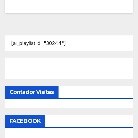
[ai_playlist id="30244"]
Contador Visitas
FACEBOOK