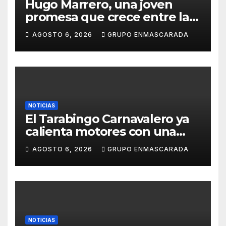
Hugo Marrero, una joven
promesa que crece entre la
música y la pasión por el
AGOSTO 6, 2026
GRUPO ENMASCARADA
Carnaval
NOTICIAS
El Tarabingo Carnavalero ya
calienta motores con una
nueva edición cargada de
AGOSTO 6, 2026
GRUPO ENMASCARADA
sorpresas
NOTICIAS