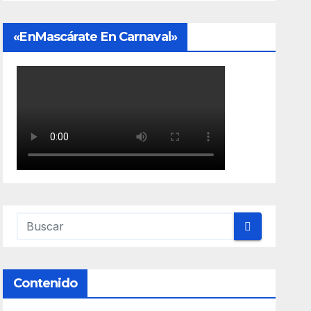
«EnMascárate En Carnaval»
Contenido