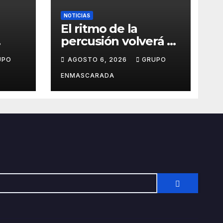
NOTICIAS
El ritmo de la
percusión volverá a
s
sonar en San Roque
UPO
AGOSTO 6, 2026
GRUPO
con un taller abierto
 de
a todos los públicos
ENMASCARADA