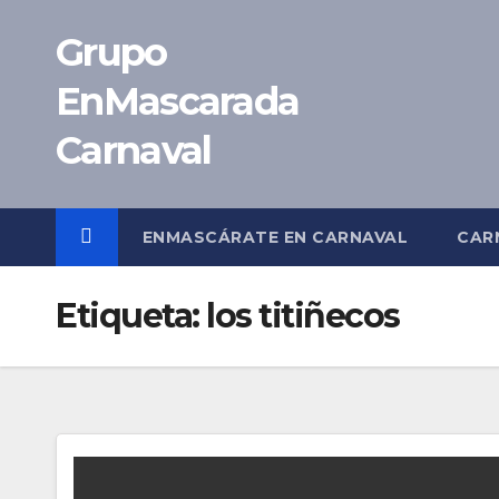
Saltar
Grupo
al
contenido
EnMascarada
Carnaval
ENMASCÁRATE EN CARNAVAL
CAR
Etiqueta:
los titiñecos