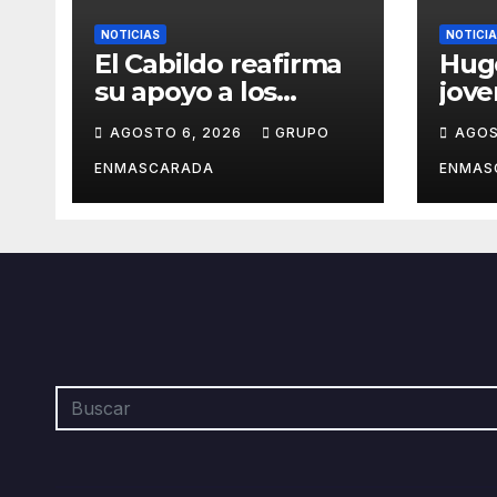
NOTICIAS
NOTICI
El Cabildo reafirma
Hug
su apoyo a los
jov
artesanos y
crec
AGOSTO 6, 2026
GRUPO
AGOS
diseñadores del
músi
Carnaval de
por 
ENMASCARADA
ENMAS
Tenerife