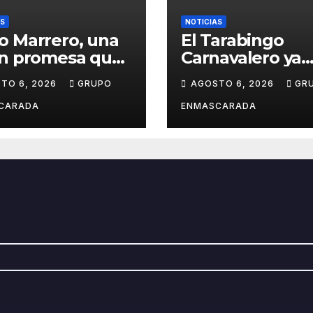
AS
NOTICIAS
o Marrero, una
El Tarabingo
en promesa que
Carnavalero ya
e entre la
calienta motore
TO 6, 2026
GRUPO
AGOSTO 6, 2026
GR
ca y la pasión
con una nueva
el Carnaval
edición cargada
CARADA
ENMASCARADA
sorpresas