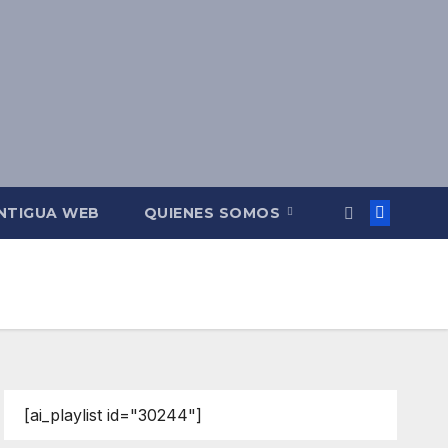
NTIGUA WEB
QUIENES SOMOS
[ai_playlist id="30244"]