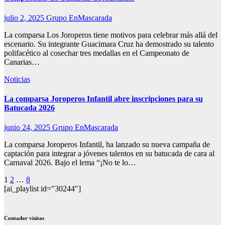
julio 2, 2025
Grupo EnMascarada
La comparsa Los Joroperos tiene motivos para celebrar más allá del
escenario. Su integrante Guacimara Cruz ha demostrado su talento
polifacético al cosechar tres medallas en el Campeonato de
Canarias…
Noticias
La comparsa Joroperos Infantil abre inscripciones para su
Batucada 2026
junio 24, 2025
Grupo EnMascarada
La comparsa Joroperos Infantil, ha lanzado su nueva campaña de
captación para integrar a jóvenes talentos en su batucada de cara al
Carnaval 2026. Bajo el lema “¡No te lo…
Paginación
1
2
…
8
[ai_playlist id="30244"]
de
entradas
Contador visitas