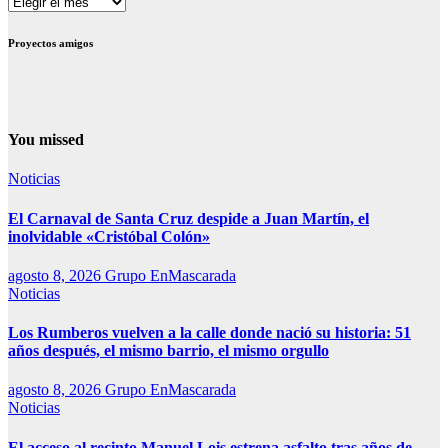
Contenido
Proyectos amigos
You missed
Noticias
El Carnaval de Santa Cruz despide a Juan Martín, el
inolvidable «Cristóbal Colón»
agosto 8, 2026
Grupo EnMascarada
Noticias
Los Rumberos vuelven a la calle donde nació su historia: 51
años después, el mismo barrio, el mismo orgullo
agosto 8, 2026
Grupo EnMascarada
Noticias
El acceso al recinto Manuel Lois estrena asfalto tras años de