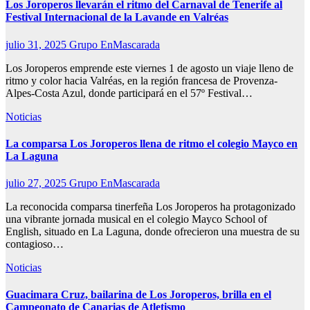
Los Joroperos llevarán el ritmo del Carnaval de Tenerife al
Festival Internacional de la Lavande en Valréas
julio 31, 2025
Grupo EnMascarada
Los Joroperos emprende este viernes 1 de agosto un viaje lleno de
ritmo y color hacia Valréas, en la región francesa de Provenza-
Alpes-Costa Azul, donde participará en el 57º Festival…
Noticias
La comparsa Los Joroperos llena de ritmo el colegio Mayco en
La Laguna
julio 27, 2025
Grupo EnMascarada
La reconocida comparsa tinerfeña Los Joroperos ha protagonizado
una vibrante jornada musical en el colegio Mayco School of
English, situado en La Laguna, donde ofrecieron una muestra de su
contagioso…
Noticias
Guacimara Cruz, bailarina de Los Joroperos, brilla en el
Campeonato de Canarias de Atletismo