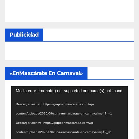
Publicidad
«EnMascárate En Carnaval»
Reproductor
Media error: Format(s) not supported or source(s) not found
de
Descargar archivo: https://grupoenmascarada.com/wp-
vídeo
content/uploads/2025/09/cuna-enmascarate-en-carnaval.mp4?_=1
Descargar archivo: https://grupoenmascarada.com/wp-
content/uploads/2025/09/cuna-enmascarate-en-carnaval.mp4?_=1