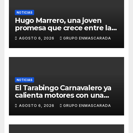
NOTICIAS
Hugo Marrero, una joven
promesa que crece entre la
música y la pasión por el
AGOSTO 6, 2026
GRUPO ENMASCARADA
Carnaval
NOTICIAS
El Tarabingo Carnavalero ya
calienta motores con una
nueva edición cargada de
AGOSTO 6, 2026
GRUPO ENMASCARADA
sorpresas