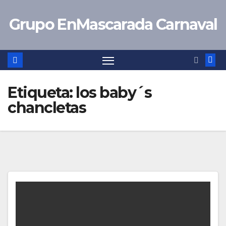
Saltar
Grupo EnMascarada Carnaval
al
contenido
Etiqueta:
los baby´s
chancletas