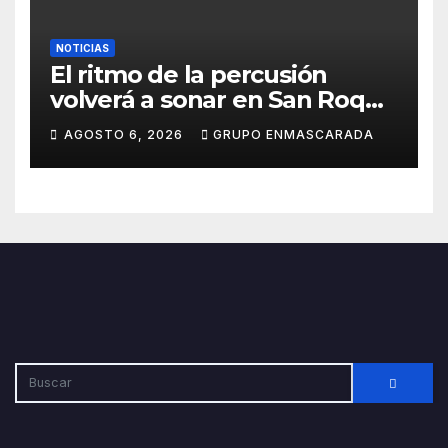
NOTICIAS
El ritmo de la percusión
volverá a sonar en San Roque
con un taller abierto a todos
AGOSTO 6, 2026
GRUPO ENMASCARADA
los públicos