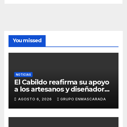
You missed
NOTICIAS
El Cabildo reafirma su apoyo
a los artesanos y diseñadores
del Carnaval de Tenerife
AGOSTO 6, 2026
GRUPO ENMASCARADA