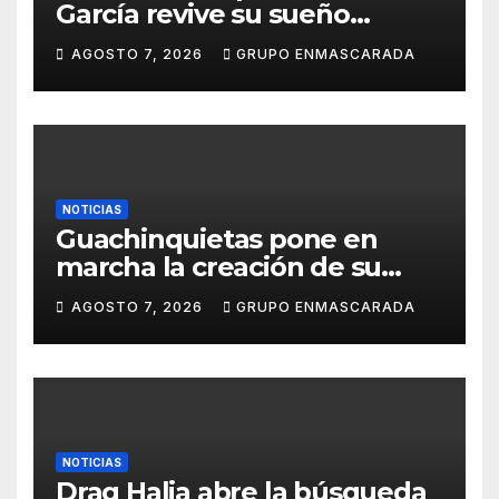
García revive su sueño
carnavalero en el vídeo de
AGOSTO 7, 2026
GRUPO ENMASCARADA
presentación de San Juan de
la Rambla para el Grand Prix
NOTICIAS
Guachinquietas pone en
marcha la creación de su
repertorio para el Carnaval
AGOSTO 7, 2026
GRUPO ENMASCARADA
2027
NOTICIAS
Drag Halia abre la búsqueda