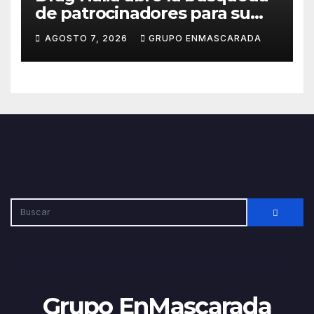
de patrocinadores para su
participación en el Carnaval
AGOSTO 7, 2026
GRUPO ENMASCARADA
de Las Palmas de Gran
Canaria 2027
Grupo EnMascarada