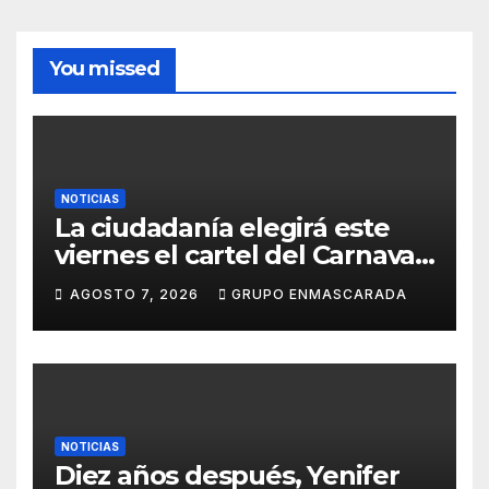
You missed
NOTICIAS
La ciudadanía elegirá este
viernes el cartel del Carnaval
de Las Palmas de Gran
AGOSTO 7, 2026
GRUPO ENMASCARADA
Canaria 2027 en una gala
retransmitida por Televisión
Canaria
NOTICIAS
Diez años después, Yenifer