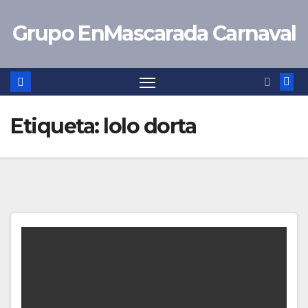
Saltar
Grupo EnMascarada Carnaval
al
contenido
Etiqueta:
lolo dorta