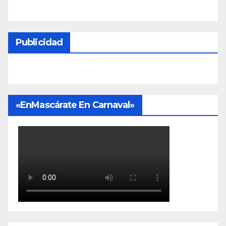
Publicidad
«EnMascárate En Carnaval»