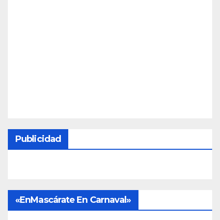
Publicidad
«EnMascárate En Carnaval»