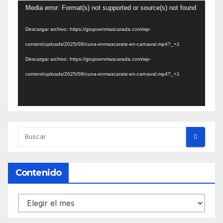
Reproductor
Media error: Format(s) not supported or source(s) not found
de
Descargar archivo: https://grupoenmascarada.com/wp-
vídeo
content/uploads/2025/09/cuna-enmascarate-en-carnaval.mp4?_=1
Descargar archivo: https://grupoenmascarada.com/wp-
content/uploads/2025/09/cuna-enmascarate-en-carnaval.mp4?_=1
Contenido
Contenido