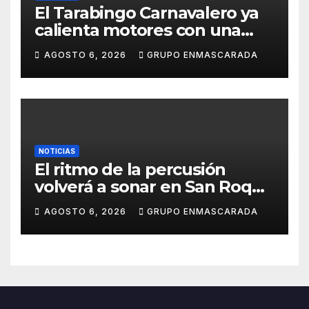
El Tarabingo Carnavalero ya
calienta motores con una
nueva edición cargada de
AGOSTO 6, 2026
GRUPO ENMASCARADA
sorpresas
NOTICIAS
El ritmo de la percusión
volverá a sonar en San Roque
con un taller abierto a todos
AGOSTO 6, 2026
GRUPO ENMASCARADA
los públicos