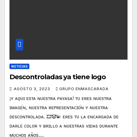
NOTICIAS
Descontroladas ya tiene logo
AGOSTO 3, 2023
GRUPO ENMASCARADA
¡ʏ ᴀϙᴜɪ ᴇsᴛᴀ ɴᴜᴇsᴛʀᴀ ᴘᴀʏᴀsᴀ! ᴛᴜ ᴇʀᴇs ɴᴜᴇsᴛʀᴀ
ɪᴍᴀɢᴇ́ɴ, ɴᴜᴇsᴛʀᴀ ʀᴇᴘʀᴇsᴇɴᴛᴀᴄɪᴏ́ɴ ʏ ɴᴜᴇsᴛʀᴀ
ᴅᴇsᴄᴏɴᴛʀᴏʟᴀᴅᴀ. 🎞🤡💫 ᴇʀᴇs ᴛᴜ ʟᴀ ᴇɴᴄᴀʀɢᴀᴅᴀ ᴅᴇ
ᴅᴀʀʟᴇ ᴄᴏʟᴏʀ ʏ ʙʀɪʟʟᴏ ᴀ ɴᴜᴇsᴛʀᴀs ᴠɪᴅᴀs ᴅᴜʀᴀɴᴛᴇ
ᴍᴜᴄʜᴏs ᴀɴ̃ᴏs.…