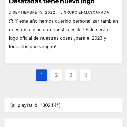
Desatadas tiene nuevo logo
SEPTIEMBRE 15, 2022
GRUPO ENMASCARADA
💥 Y este año hemos querido personalizar también
nuestras cosas con nuestro estilo ! Este será el
logo oficial de nuestras cosas ,para el 2023 y
todos los que vengan!…
Paginación
1
2
3
de
entradas
[ai_playlist id="30244"]