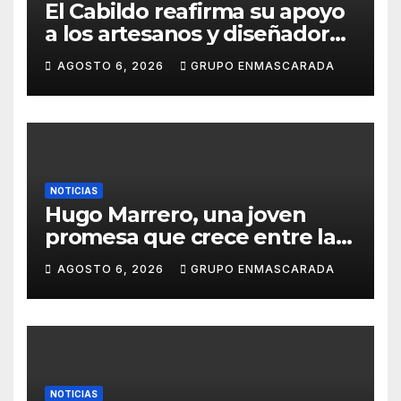
El Cabildo reafirma su apoyo
a los artesanos y diseñadores
del Carnaval de Tenerife
AGOSTO 6, 2026
GRUPO ENMASCARADA
NOTICIAS
Hugo Marrero, una joven
promesa que crece entre la
música y la pasión por el
AGOSTO 6, 2026
GRUPO ENMASCARADA
Carnaval
NOTICIAS