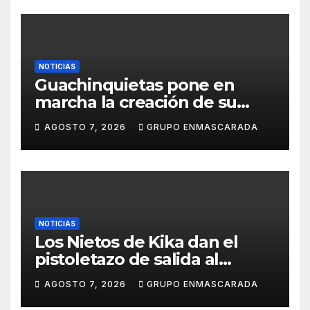
NOTICIAS
Guachinquietas pone en
marcha la creación de su
repertorio para el Carnaval
AGOSTO 7, 2026
GRUPO ENMASCARADA
2027
NOTICIAS
Los Nietos de Kika dan el
pistoletazo de salida al
Carnaval 2027 con el inicio de
AGOSTO 7, 2026
GRUPO ENMASCARADA
sus ensayos