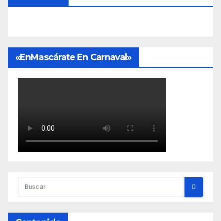
«EnMascárate En Carnaval»