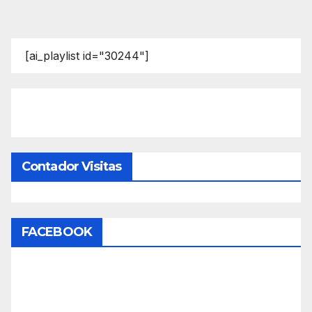
[ai_playlist id="30244"]
Contador Visitas
FACEBOOK