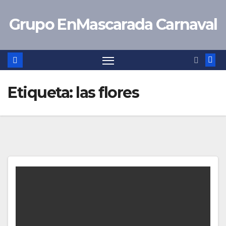
Saltar
Grupo EnMascarada Carnaval
al
contenido
Etiqueta:
las flores