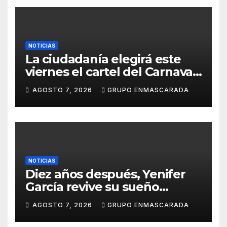
NOTICIAS
La ciudadanía elegirá este
viernes el cartel del Carnaval
de Las Palmas de Gran
AGOSTO 7, 2026
GRUPO ENMASCARADA
Canaria 2027 en una gala
retransmitida por Televisión
Canaria
NOTICIAS
Diez años después, Yenifer
García revive su sueño
carnavalero en el vídeo de
AGOSTO 7, 2026
GRUPO ENMASCARADA
presentación de San Juan de
la Rambla para el Grand Prix