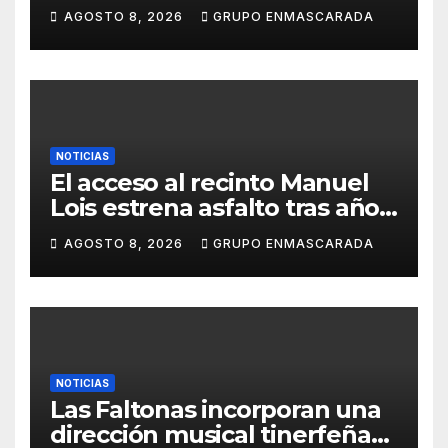
51 años después, el mismo
AGOSTO 8, 2026
GRUPO ENMASCARADA
barrio, el mismo orgullo
NOTICIAS
El acceso al recinto Manuel
Lois estrena asfalto tras años
de espera
AGOSTO 8, 2026
GRUPO ENMASCARADA
NOTICIAS
Las Faltonas incorporan una
dirección musical tinerfeña