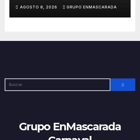
para afrontar con ilusión el
AGOSTO 8, 2026
GRUPO ENMASCARADA
Carnaval de Lanzarote
Grupo EnMascarada