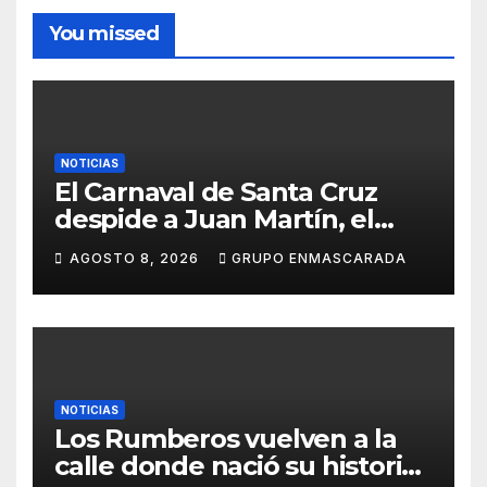
You missed
NOTICIAS
El Carnaval de Santa Cruz
despide a Juan Martín, el
inolvidable «Cristóbal Colón»
AGOSTO 8, 2026
GRUPO ENMASCARADA
NOTICIAS
Los Rumberos vuelven a la
calle donde nació su historia: