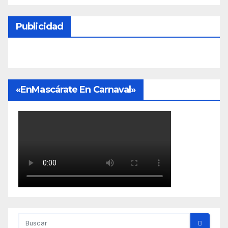
Publicidad
«EnMascárate En Carnaval»