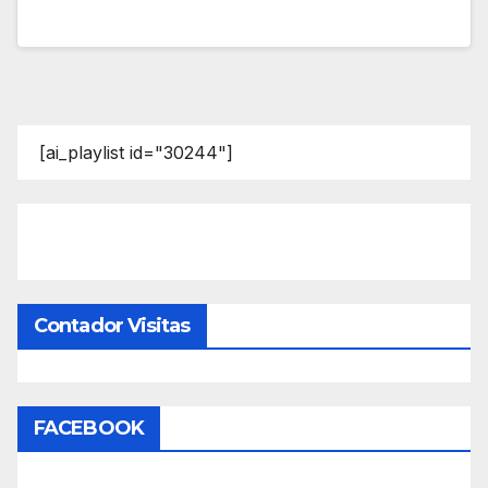
[ai_playlist id="30244"]
Contador Visitas
FACEBOOK