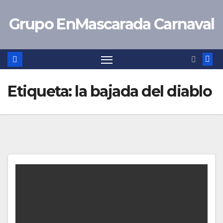
Saltar
Grupo EnMascarada Carnaval
al
contenido
Etiqueta:
la bajada del diablo