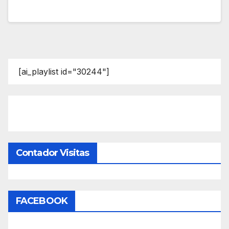
[ai_playlist id="30244"]
Contador Visitas
FACEBOOK