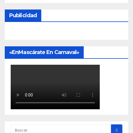
Publicidad
«EnMascárate En Carnaval»