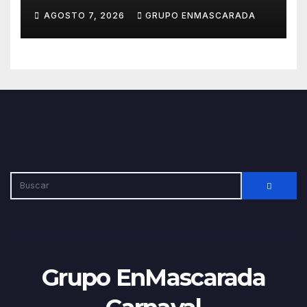
Carnaval 2027 con el inicio de
AGOSTO 7, 2026
GRUPO ENMASCARADA
sus ensayos
Grupo EnMascarada