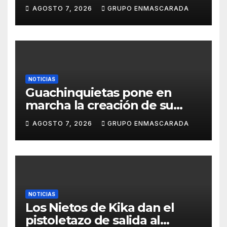
carnavalero en el vídeo de
AGOSTO 7, 2026
GRUPO ENMASCARADA
presentación de San Juan de
la Rambla para el Grand Prix
NOTICIAS
Guachinquietas pone en
marcha la creación de su
repertorio para el Carnaval
AGOSTO 7, 2026
GRUPO ENMASCARADA
2027
NOTICIAS
Los Nietos de Kika dan el
pistoletazo de salida al