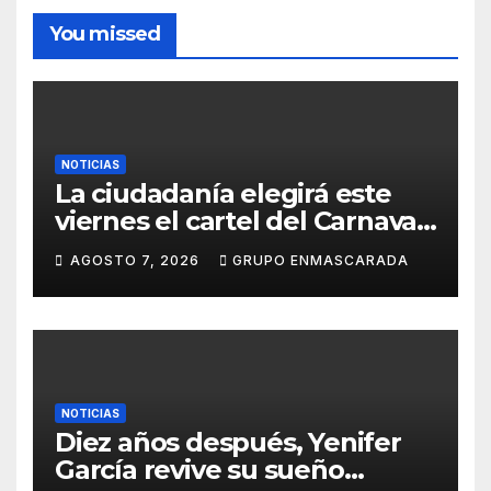
You missed
NOTICIAS
La ciudadanía elegirá este
viernes el cartel del Carnaval
de Las Palmas de Gran
AGOSTO 7, 2026
GRUPO ENMASCARADA
Canaria 2027 en una gala
retransmitida por Televisión
Canaria
NOTICIAS
Diez años después, Yenifer
García revive su sueño