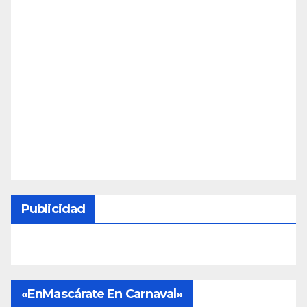
Publicidad
«EnMascárate En Carnaval»