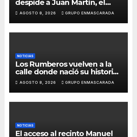
despide a Juan Martín, el
inolvidable «Cristóbal Colón»
AGOSTO 8, 2026
GRUPO ENMASCARADA
NOTICIAS
Los Rumberos vuelven a la
calle donde nació su historia:
51 años después, el mismo
AGOSTO 8, 2026
GRUPO ENMASCARADA
barrio, el mismo orgullo
NOTICIAS
El acceso al recinto Manuel