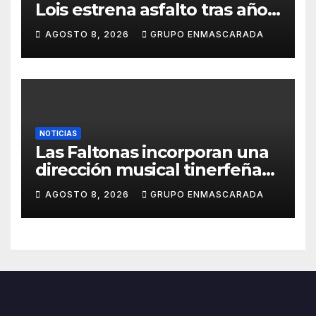
Lois estrena asfalto tras años
de espera
AGOSTO 8, 2026
GRUPO ENMASCARADA
NOTICIAS
Las Faltonas incorporan una
dirección musical tinerfeña
para afrontar con ilusión el
AGOSTO 8, 2026
GRUPO ENMASCARADA
Carnaval de Lanzarote