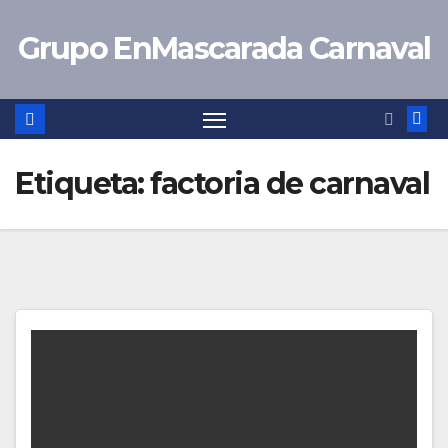
Saltar
Grupo EnMascarada Carnaval
al
contenido
Etiqueta:
factoria de carnaval