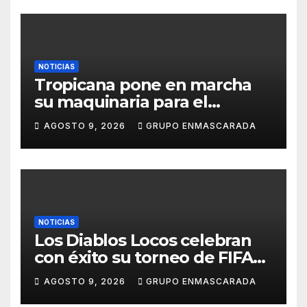
NOTICIAS
Tropicana pone en marcha
su maquinaria para el
Carnaval 2027 con los
AGOSTO 9, 2026
GRUPO ENMASCARADA
primeros ensayos de Lucas
Darias
NOTICIAS
Los Diablos Locos celebran
con éxito su torneo de FIFA
durante el verano
AGOSTO 9, 2026
GRUPO ENMASCARADA