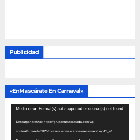
Publicidad
«EnMascárate En Carnaval»
Reproductor
Media error: Format(s) not supported or source(s) not found
de
Descargar archivo: https://grupoenmascarada.com/wp-
vídeo
content/uploads/2025/09/cuna-enmascarate-en-carnaval.mp4?_=1