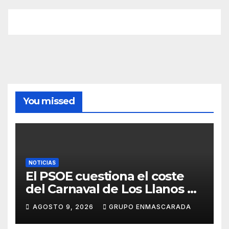
You missed
NOTICIAS
El PSOE cuestiona el coste
del Carnaval de Los Llanos de
Aridane y reclama mayor
AGOSTO 9, 2026
GRUPO ENMASCARADA
control del gasto municipal