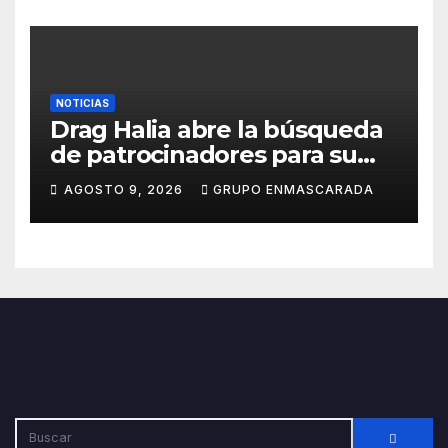
NOTICIAS
Drag Halia abre la búsqueda
de patrocinadores para su
participación en el Carnaval
AGOSTO 9, 2026
GRUPO ENMASCARADA
de Las Palmas de Gran
Canaria 2027