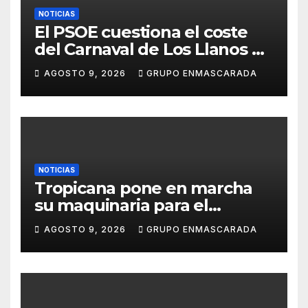
NOTICIAS
El PSOE cuestiona el coste
del Carnaval de Los Llanos de
Aridane y reclama mayor
AGOSTO 9, 2026
GRUPO ENMASCARADA
control del gasto municipal
NOTICIAS
Tropicana pone en marcha
su maquinaria para el
Carnaval 2027 con los
AGOSTO 9, 2026
GRUPO ENMASCARADA
primeros ensayos de Lucas
Darias