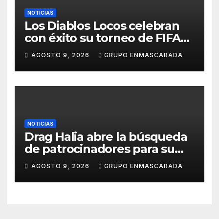
NOTICIAS
Los Diablos Locos celebran
con éxito su torneo de FIFA
durante el verano
AGOSTO 9, 2026
GRUPO ENMASCARADA
NOTICIAS
Drag Halia abre la búsqueda
de patrocinadores para su
participación en el Carnaval
AGOSTO 9, 2026
GRUPO ENMASCARADA
de Las Palmas de Gran
Canaria 2027