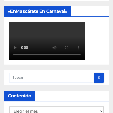
«EnMascárate En Carnaval»
Contenido
Contenido