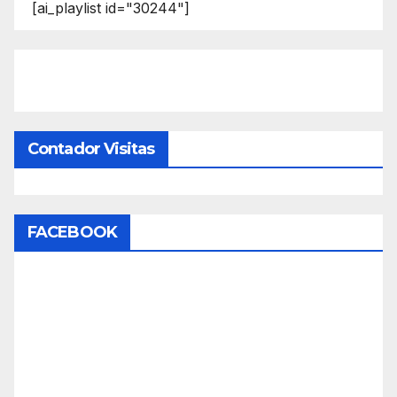
[ai_playlist id="30244"]
Contador Visitas
FACEBOOK