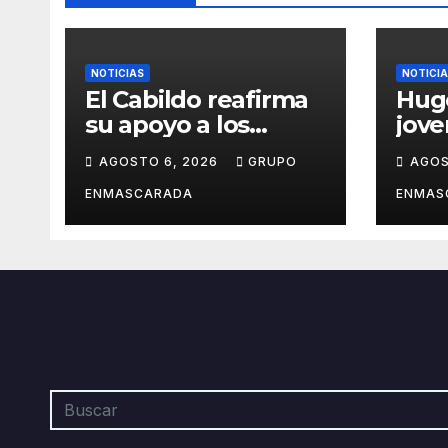
NOTICIAS
NOTICI
El Cabildo reafirma
Hug
su apoyo a los
jov
artesanos y
crec
AGOSTO 6, 2026
GRUPO
AGOS
diseñadores del
músi
Carnaval de
por 
ENMASCARADA
ENMAS
Tenerife