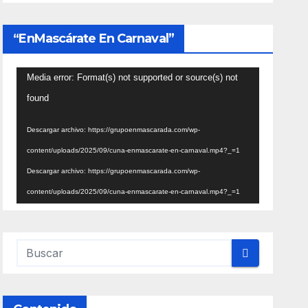
“EnMascárate En Carnaval”
Reproductor
Media error: Format(s) not supported or source(s) not
de
found
vídeo
Descargar archivo: https://grupoenmascarada.com/wp-
content/uploads/2025/09/cuna-enmascarate-en-carnaval.mp4?_=1
Descargar archivo: https://grupoenmascarada.com/wp-
content/uploads/2025/09/cuna-enmascarate-en-carnaval.mp4?_=1