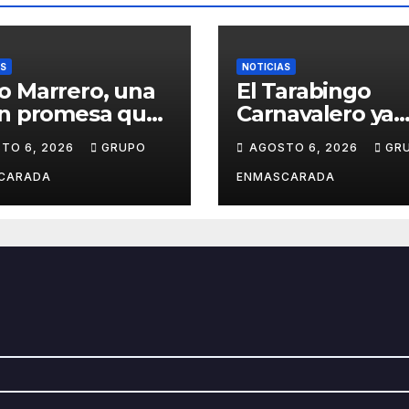
AS
NOTICIAS
o Marrero, una
El Tarabingo
en promesa que
Carnavalero ya
e entre la
calienta motore
TO 6, 2026
GRUPO
AGOSTO 6, 2026
GR
ca y la pasión
con una nueva
el Carnaval
edición cargada
CARADA
ENMASCARADA
sorpresas