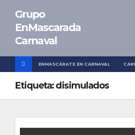
Saltar
Grupo
al
contenido
EnMascarada
Carnaval
ENMASCÁRATE EN CARNAVAL
CAR
Etiqueta:
disimulados