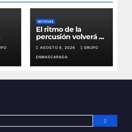
NOTICIAS
El ritmo de la
percusión volverá a
s
sonar en San Roque
UPO
AGOSTO 6, 2026
GRUPO
con un taller abierto
 de
a todos los públicos
ENMASCARADA