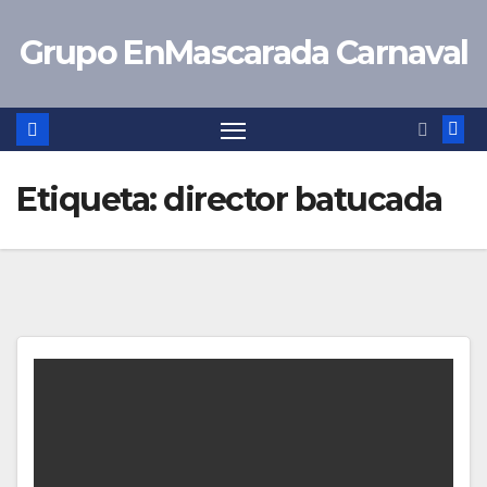
Saltar
Grupo EnMascarada Carnaval
al
contenido
Etiqueta:
director batucada