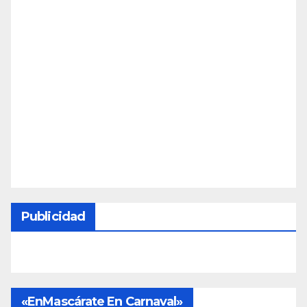
Publicidad
«EnMascárate En Carnaval»