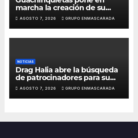
marcha la creación de su
repertorio para el Carnaval
AGOSTO 7, 2026
GRUPO ENMASCARADA
2027
NOTICIAS
Drag Halia abre la búsqueda
de patrocinadores para su
participación en el Carnaval
AGOSTO 7, 2026
GRUPO ENMASCARADA
de Las Palmas de Gran
Canaria 2027