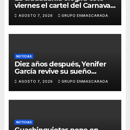
viernes el cartel del Carnaval
de Las Palmas de Gran
AGOSTO 7, 2026
GRUPO ENMASCARADA
Canaria 2027 en una gala
retransmitida por Televisión
Canaria
NOTICIAS
Diez años después, Yenifer
García revive su sueño
carnavalero en el vídeo de
AGOSTO 7, 2026
GRUPO ENMASCARADA
presentación de San Juan de
la Rambla para el Grand Prix
NOTICIAS
Guachinquietas pone en