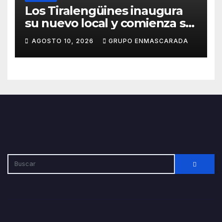
Los Tiralengüines inaugura
su nuevo local y comienza su
camino hacia el Carnaval
AGOSTO 10, 2026
GRUPO ENMASCARADA
2027