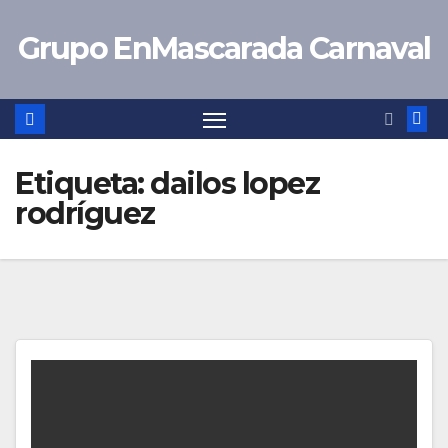
Saltar
Grupo EnMascarada Carnaval
al
contenido
Etiqueta:
dailos lopez
rodríguez