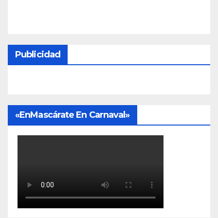
Publicidad
«EnMascárate En Carnaval»