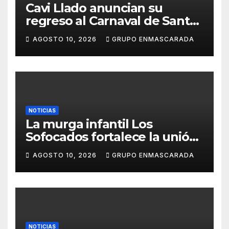
Cavi Llado anuncian su
regreso al Carnaval de Santa
Cruz de Tenerife 2027
AGOSTO 10, 2026
GRUPO ENMASCARADA
NOTICIAS
La murga infantil Los
Sofocados fortalece la unión
del grupo con una jornada de
AGOSTO 10, 2026
GRUPO ENMASCARADA
convivencia en la playa de
Antequera
NOTICIAS