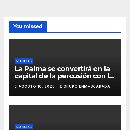
You missed
NOTICIAS
La Palma se convertirá en la
capital de la percusión con la
décima edición del Batucada
AGOSTO 10, 2026
GRUPO ENMASCARADA
Fest
NOTICIAS