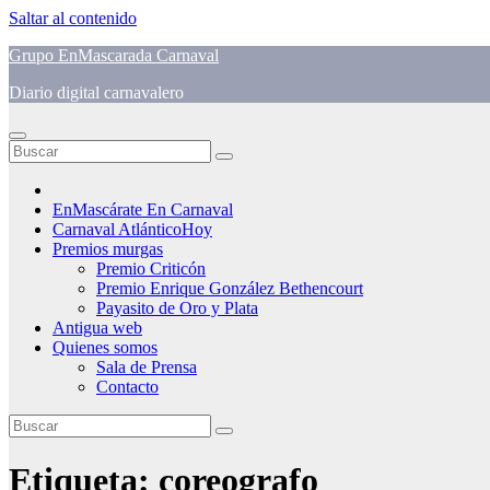
Saltar al contenido
Grupo EnMascarada Carnaval
Diario digital carnavalero
EnMascárate En Carnaval
Carnaval AtlánticoHoy
Premios murgas
Premio Criticón
Premio Enrique González Bethencourt
Payasito de Oro y Plata
Antigua web
Quienes somos
Sala de Prensa
Contacto
Etiqueta:
coreografo