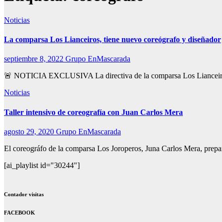
Noticias
La comparsa Los Lianceiros, tiene nuevo coreógrafo y diseñador
septiembre 8, 2022
Grupo EnMascarada
🚨 NOTICIA EXCLUSIVA La directiva de la comparsa Los Lianceiros h
Noticias
Taller intensivo de coreografía con Juan Carlos Mera
agosto 29, 2020
Grupo EnMascarada
El coreográfo de la comparsa Los Joroperos, Juna Carlos Mera, prepara
[ai_playlist id="30244"]
Contador visitas
FACEBOOK