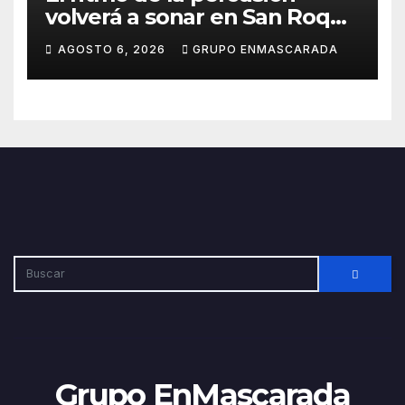
volverá a sonar en San Roque
con un taller abierto a todos
AGOSTO 6, 2026
GRUPO ENMASCARADA
los públicos
Grupo EnMascarada