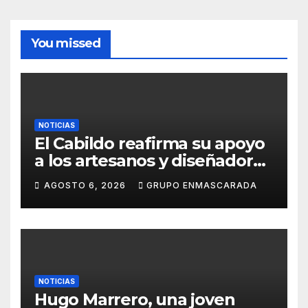
You missed
NOTICIAS
El Cabildo reafirma su apoyo
a los artesanos y diseñadores
del Carnaval de Tenerife
AGOSTO 6, 2026
GRUPO ENMASCARADA
NOTICIAS
Hugo Marrero, una joven