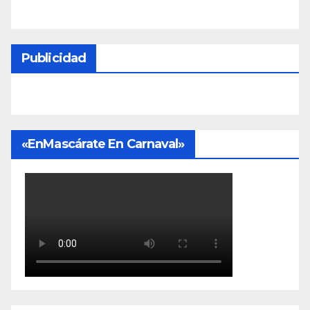
Publicidad
«EnMascárate En Carnaval»