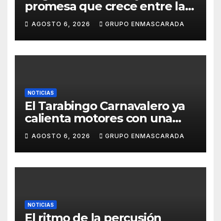
promesa que crece entre la
música y la pasión por el
AGOSTO 6, 2026
GRUPO ENMASCARADA
Carnaval
NOTICIAS
El Tarabingo Carnavalero ya
calienta motores con una
nueva edición cargada de
AGOSTO 6, 2026
GRUPO ENMASCARADA
sorpresas
NOTICIAS
El ritmo de la percusión