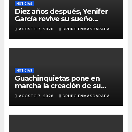
NOTICIAS
Diez años después, Yenifer
García revive su sueño
carnavalero en el vídeo de
AGOSTO 7, 2026
GRUPO ENMASCARADA
presentación de San Juan de
la Rambla para el Grand Prix
NOTICIAS
Guachinquietas pone en
marcha la creación de su
repertorio para el Carnaval
AGOSTO 7, 2026
GRUPO ENMASCARADA
2027