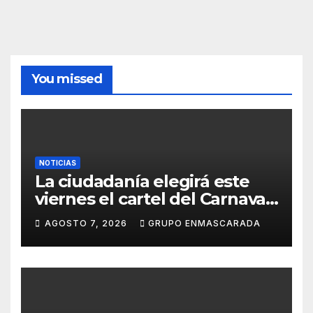
You missed
NOTICIAS
La ciudadanía elegirá este
viernes el cartel del Carnaval
de Las Palmas de Gran
AGOSTO 7, 2026
GRUPO ENMASCARADA
Canaria 2027 en una gala
retransmitida por Televisión
Canaria