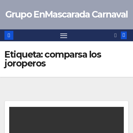
Saltar
Grupo EnMascarada Carnaval
al
contenido
Etiqueta:
comparsa los
joroperos