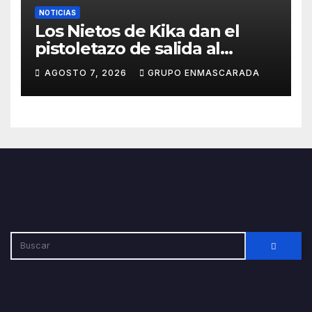
NOTICIAS
Los Nietos de Kika dan el
pistoletazo de salida al
Carnaval 2027 con el inicio de
AGOSTO 7, 2026
GRUPO ENMASCARADA
sus ensayos