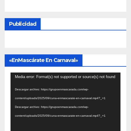
Publicidad
«EnMascárate En Carnaval»
Reproductor
Media error: Format(s) not supported or source(s) not found
de
Descargar archivo: https://grupoenmascarada.com/wp-
vídeo
content/uploads/2025/09/cuna-enmascarate-en-carnaval.mp4?_=1
Descargar archivo: https://grupoenmascarada.com/wp-
content/uploads/2025/09/cuna-enmascarate-en-carnaval.mp4?_=1