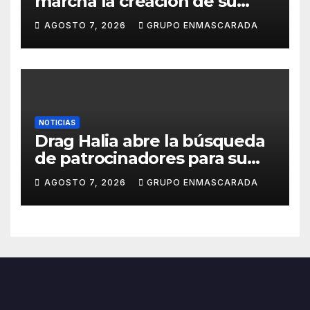
marcha la creación de su
repertorio para el Carnaval
AGOSTO 7, 2026
GRUPO ENMASCARADA
2027
NOTICIAS
Drag Halia abre la búsqueda
de patrocinadores para su
participación en el Carnaval
AGOSTO 7, 2026
GRUPO ENMASCARADA
de Las Palmas de Gran
Canaria 2027