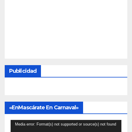
Publicidad
«EnMascárate En Carnaval»
Reproductor
Media error: Format(s) not supported or source(s) not found