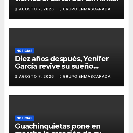
de Las Palmas de Gran
AGOSTO 7, 2026
GRUPO ENMASCARADA
Canaria 2027 en una gala
retransmitida por Televisión
Canaria
NOTICIAS
Diez años después, Yenifer
García revive su sueño
carnavalero en el vídeo de
AGOSTO 7, 2026
GRUPO ENMASCARADA
presentación de San Juan de
la Rambla para el Grand Prix
NOTICIAS
Guachinquietas pone en