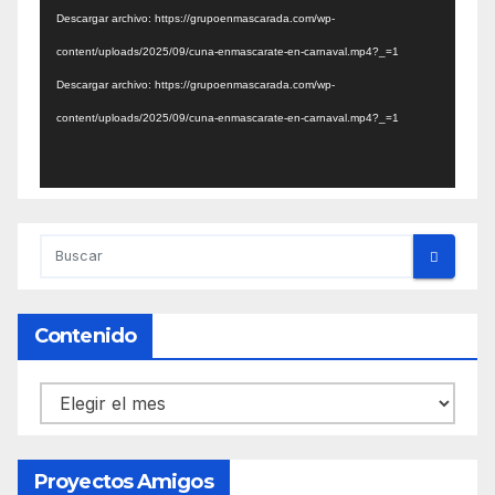
de
Descargar archivo: https://grupoenmascarada.com/wp-
vídeo
content/uploads/2025/09/cuna-enmascarate-en-carnaval.mp4?_=1
Descargar archivo: https://grupoenmascarada.com/wp-
content/uploads/2025/09/cuna-enmascarate-en-carnaval.mp4?_=1
Contenido
Contenido
Proyectos Amigos