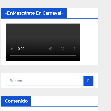
«EnMascárate En Carnaval»
Contenido