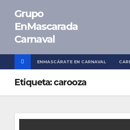
Saltar
Grupo
al
contenido
EnMascarada
Carnaval
ENMASCÁRATE EN CARNAVAL
CAR
Etiqueta:
carooza