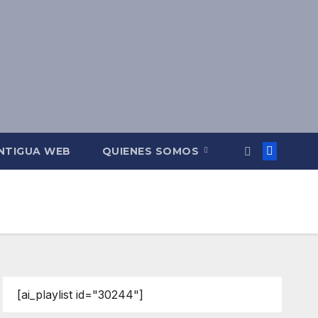
NTIGUA WEB
QUIENES SOMOS
[ai_playlist id="30244"]