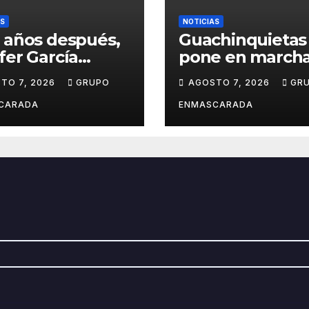
AS
NOTICIAS
 años después,
Guachinquietas
fer García
pone en marcha
ve su sueño
creación de su
TO 7, 2026
GRUPO
AGOSTO 7, 2026
GR
avalero en el
repertorio para 
o de
Carnaval 2027
CARADA
ENMASCARADA
entación de
Juan de la
la para el
d Prix