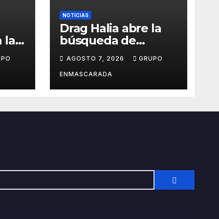
NOTICIAS
Drag Halia abre la
 la
búsqueda de
patrocinadores para
UPO
AGOSTO 7, 2026
GRUPO
el
su participación en
el Carnaval de Las
ENMASCARADA
Palmas de Gran
Canaria 2027