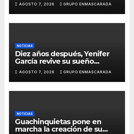
de Las Palmas de Gran
AGOSTO 7, 2026
GRUPO ENMASCARADA
Canaria 2027 en una gala
retransmitida por Televisión
Canaria
NOTICIAS
Diez años después, Yenifer
García revive su sueño
carnavalero en el vídeo de
AGOSTO 7, 2026
GRUPO ENMASCARADA
presentación de San Juan de
la Rambla para el Grand Prix
NOTICIAS
Guachinquietas pone en
marcha la creación de su