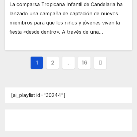
La comparsa Tropicana Infantil de Candelaria ha
lanzado una campaña de captación de nuevos
miembros para que los niños y jóvenes vivan la
fiesta «desde dentro». A través de una…
Paginación
1
2
…
16
de
entradas
[ai_playlist id="30244"]