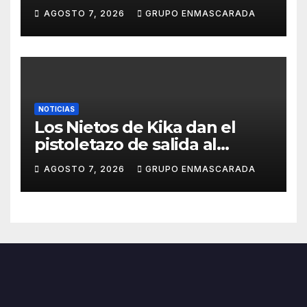
repertorio para el Carnaval
AGOSTO 7, 2026
GRUPO ENMASCARADA
2027
NOTICIAS
Los Nietos de Kika dan el
pistoletazo de salida al
Carnaval 2027 con el inicio de
AGOSTO 7, 2026
GRUPO ENMASCARADA
sus ensayos