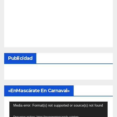
Publicidad
«EnMascárate En Carnaval»
Reproductor
Media error: Format(s) not supported or source(s) not found
de
Descargar archivo: https://grupoenmascarada.com/wp-