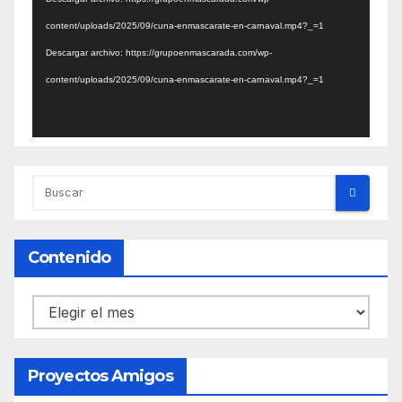
vídeo
content/uploads/2025/09/cuna-enmascarate-en-carnaval.mp4?_=1
Descargar archivo: https://grupoenmascarada.com/wp-
content/uploads/2025/09/cuna-enmascarate-en-carnaval.mp4?_=1
Contenido
Contenido
Proyectos Amigos