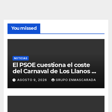
You missed
NOTICIAS
El PSOE cuestiona el coste
del Carnaval de Los Llanos de
Aridane y reclama mayor
AGOSTO 9, 2026
GRUPO ENMASCARADA
control del gasto municipal