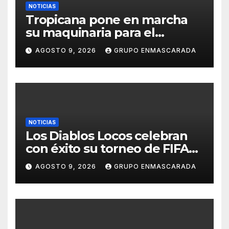
NOTICIAS
Tropicana pone en marcha
su maquinaria para el
Carnaval 2027 con los
AGOSTO 9, 2026
GRUPO ENMASCARADA
primeros ensayos de Lucas
Darias
NOTICIAS
Los Diablos Locos celebran
con éxito su torneo de FIFA
durante el verano
AGOSTO 9, 2026
GRUPO ENMASCARADA