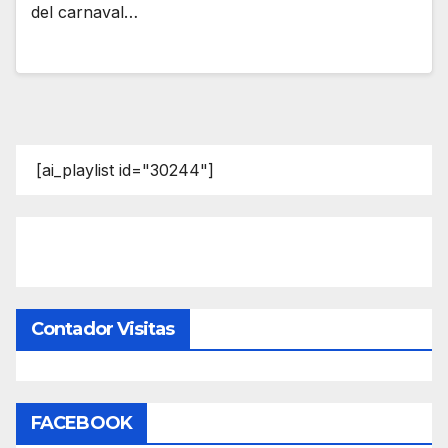
del carnaval…
[ai_playlist id="30244"]
Contador Visitas
FACEBOOK