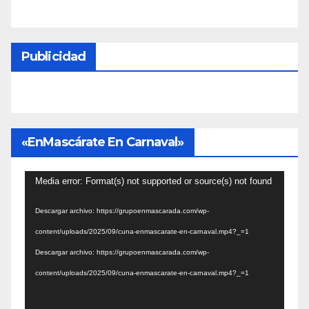
Publicidad
«EnMascárate En Carnaval»
Reproductor
Media error: Format(s) not supported or source(s) not found
de
Descargar archivo: https://grupoenmascarada.com/wp-
vídeo
content/uploads/2025/09/cuna-enmascarate-en-carnaval.mp4?_=1
Descargar archivo: https://grupoenmascarada.com/wp-
content/uploads/2025/09/cuna-enmascarate-en-carnaval.mp4?_=1