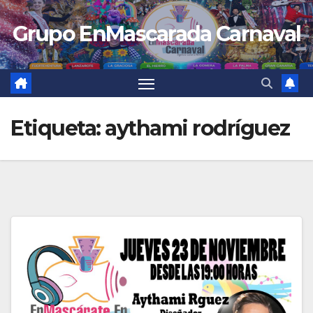
Saltar
Grupo EnMascarada Carnaval
al
contenido
Etiqueta:
aythami rodríguez