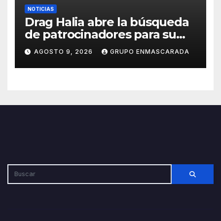
NOTICIAS
Drag Halia abre la búsqueda
de patrocinadores para su
participación en el Carnaval
AGOSTO 9, 2026
GRUPO ENMASCARADA
de Las Palmas de Gran
Canaria 2027