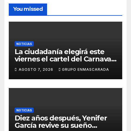
You missed
NOTICIAS
La ciudadanía elegirá este
viernes el cartel del Carnaval
de Las Palmas de Gran
AGOSTO 7, 2026
GRUPO ENMASCARADA
Canaria 2027 en una gala
retransmitida por Televisión
Canaria
NOTICIAS
Diez años después, Yenifer
García revive su sueño