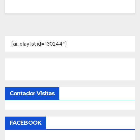
[ai_playlist id="30244"]
Contador Visitas
FACEBOOK