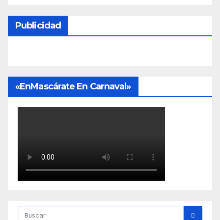
Publicidad
«EnMascárate En Carnaval»