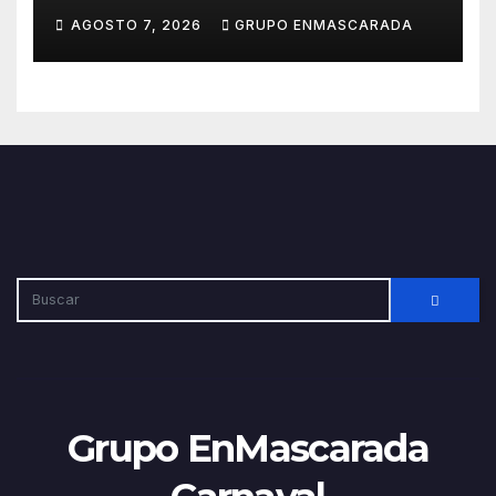
Carnaval 2027 con el inicio de
AGOSTO 7, 2026
GRUPO ENMASCARADA
sus ensayos
Grupo EnMascarada