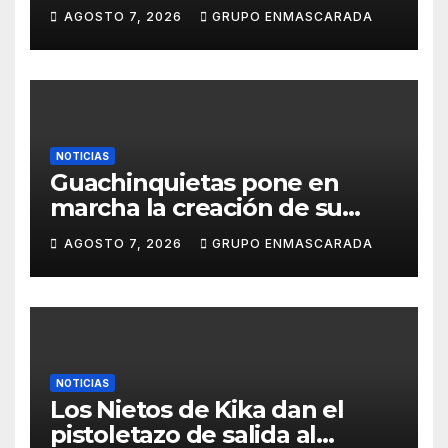
carnavalero en el vídeo de
AGOSTO 7, 2026
GRUPO ENMASCARADA
presentación de San Juan de
la Rambla para el Grand Prix
NOTICIAS
Guachinquietas pone en
marcha la creación de su
repertorio para el Carnaval
AGOSTO 7, 2026
GRUPO ENMASCARADA
2027
NOTICIAS
Los Nietos de Kika dan el
pistoletazo de salida al