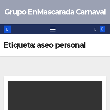
Saltar
Grupo EnMascarada Carnaval
al
contenido
Etiqueta:
aseo personal