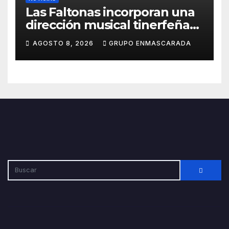
Las Faltonas incorporan una
dirección musical tinerfeña
para afrontar con ilusión el
AGOSTO 8, 2026
GRUPO ENMASCARADA
Carnaval de Lanzarote