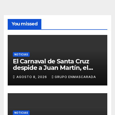
You missed
NOTICIAS
El Carnaval de Santa Cruz
despide a Juan Martín, el
inolvidable «Cristóbal Colón»
AGOSTO 8, 2026
GRUPO ENMASCARADA
NOTICIAS