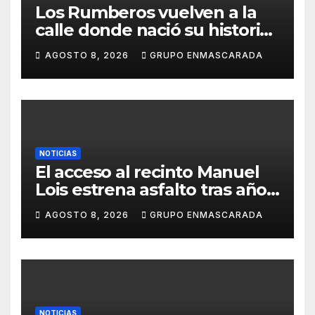
Los Rumberos vuelven a la
calle donde nació su historia:
51 años después, el mismo
AGOSTO 8, 2026
GRUPO ENMASCARADA
barrio, el mismo orgullo
NOTICIAS
El acceso al recinto Manuel
Lois estrena asfalto tras años
de espera
AGOSTO 8, 2026
GRUPO ENMASCARADA
NOTICIAS