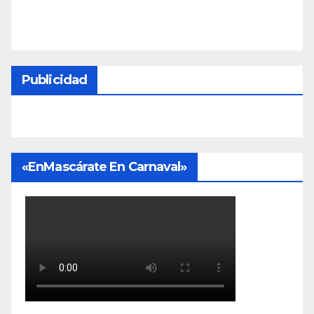
Publicidad
«EnMascárate En Carnaval»