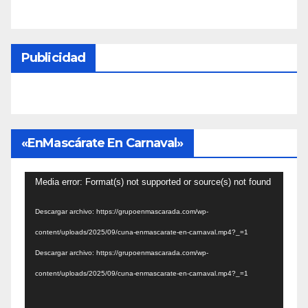
Publicidad
«EnMascárate En Carnaval»
Reproductor
Media error: Format(s) not supported or source(s) not found
de
Descargar archivo: https://grupoenmascarada.com/wp-
vídeo
content/uploads/2025/09/cuna-enmascarate-en-carnaval.mp4?_=1
Descargar archivo: https://grupoenmascarada.com/wp-
content/uploads/2025/09/cuna-enmascarate-en-carnaval.mp4?_=1