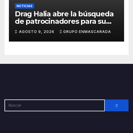
NOTICIAS
Drag Halia abre la búsqueda
de patrocinadores para su
participación en el Carnaval
AGOSTO 9, 2026
GRUPO ENMASCARADA
de Las Palmas de Gran
Canaria 2027