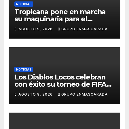
NOTICIAS
Tropicana pone en marcha
su maquinaria para el
Carnaval 2027 con los
AGOSTO 9, 2026
GRUPO ENMASCARADA
primeros ensayos de Lucas
Darias
NOTICIAS
Los Diablos Locos celebran
con éxito su torneo de FIFA
durante el verano
AGOSTO 9, 2026
GRUPO ENMASCARADA