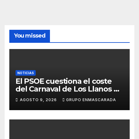
You missed
NOTICIAS
El PSOE cuestiona el coste
del Carnaval de Los Llanos de
Aridane y reclama mayor
AGOSTO 9, 2026
GRUPO ENMASCARADA
control del gasto municipal