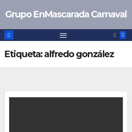
Saltar
Grupo EnMascarada Carnaval
al
contenido
Etiqueta:
alfredo gonzález