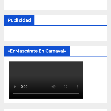
Publicidad
«EnMascárate En Carnaval»