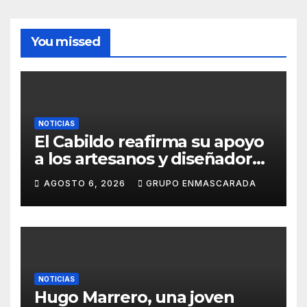
You missed
NOTICIAS
El Cabildo reafirma su apoyo
a los artesanos y diseñadores
del Carnaval de Tenerife
AGOSTO 6, 2026
GRUPO ENMASCARADA
NOTICIAS
Hugo Marrero, una joven