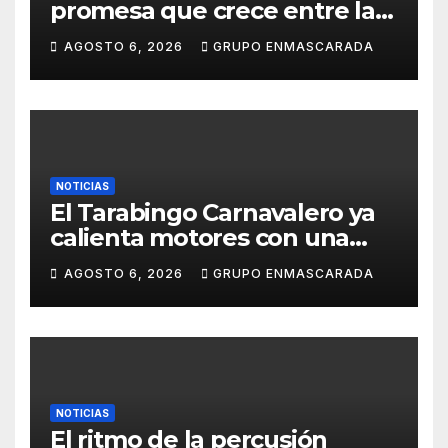
promesa que crece entre la
música y la pasión por el
AGOSTO 6, 2026
GRUPO ENMASCARADA
Carnaval
NOTICIAS
El Tarabingo Carnavalero ya
calienta motores con una
nueva edición cargada de
AGOSTO 6, 2026
GRUPO ENMASCARADA
sorpresas
NOTICIAS
El ritmo de la percusión