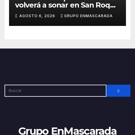
volverá a sonar en San Roque
con un taller abierto a todos
AGOSTO 6, 2026
GRUPO ENMASCARADA
los públicos
Grupo EnMascarada