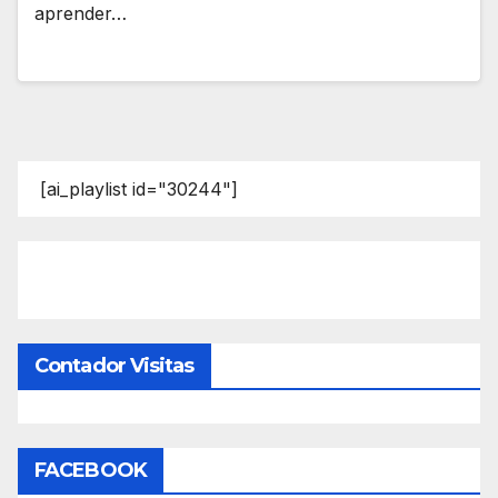
aprender…
[ai_playlist id="30244"]
Contador Visitas
FACEBOOK